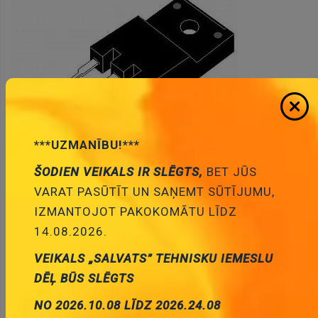
***UZMANĪBU!***
ŠODIEN VEIKALS IR SLĒGTS,
BET JŪS
VARAT PASŪTĪT UN SAŅEMT SŪTĪJUMU,
IZMANTOJOT PAKOKOMĀTU LĪDZ
* Produktu fotogrāfijas ir tikai noskatīšanai un var dažreiz
14.08.2026.
atšķirties no priekšmeta reāla izskata. Bet galvenās īpašības ir
vienādas.
VEIKALS „SALVATS” TEHNISKU IEMESLU
DĒĻ BŪS SLĒGTS
2SK2148 Tranzistors N-FET, 600V, 12A, 80W,
NO 2026.10.08 LĪDZ 2026.24.08