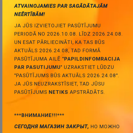
0R75, TO-3PML
ATVAINOJAMIES PAR SAGĀDĀTAJĀM
3.77 €
Cena:
NEĒRTĪBĀM!
ID:
00009392
Artikuls:
2SK2148
Noliktavas stāvoklis:
0
JA JŪS IZVIETOJIET PASŪTĪJUMU
PERIODĀ NO 2026.10.08. LĪDZ 2026.24.08.
UN ESAT PĀRLIECINĀTI, KA TAS BŪS
Daudzums:
AKTUĀLS 2026.24.08, TAD FORMĀ
Pievienot grozam
PASŪTĪJUMA AILĒ
"PAPILDINFOMRACIJA
PAR PASUTIJUMU
" UZRAKSTIET LŪDZU
"PASŪTĪJUMS BŪS AKTUĀLS 2026.24.08".
JA JŪS NEUZRAKSTĪSIET, TAD JŪSU
PASŪTĪJUMS
NETIKS
APSTRĀDĀTS.
Apraksts
***ВНИМАНИЕ!!!***
СЕГОДНЯ МАГАЗИН ЗАКРЫТ,
НО МОЖНО
APRAKSTS