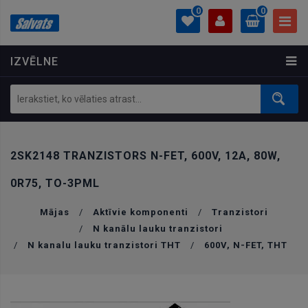
0
0
IZVĒLNE
PROFILS
0.00 €
Ielogoties
Izveidot kontu
2SK2148 TRANZISTORS N-FET, 600V, 12A, 80W,
0R75, TO-3PML
Mājas
/
Aktīvie komponenti
/
Tranzistori
/
N kanālu lauku tranzistori
/
N kanalu lauku tranzistori THT
/
600V, N-FET, THT