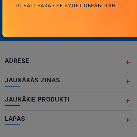
ТО ВАШ ЗАКАЗ НЕ БУДЕТ ОБРАБОТАН.
ABONĒJIET MŪSU BIĻETENU
Abonēt
ADRESE
JAUNĀKĀS ZIŅAS
JAUNĀKIE PRODUKTI
LAPAS