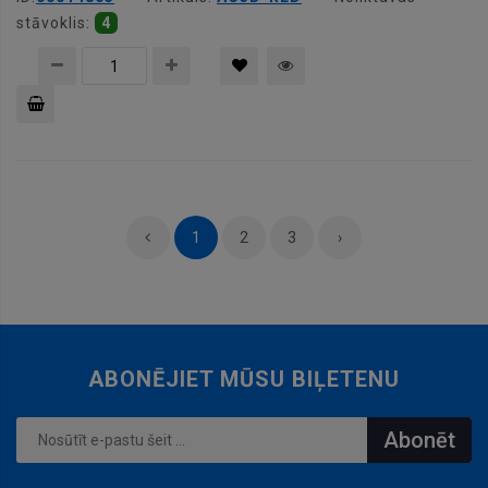
stāvoklis:
4
Pievienot
grozam
1
2
3
›
ABONĒJIET MŪSU BIĻETENU
Abonēt