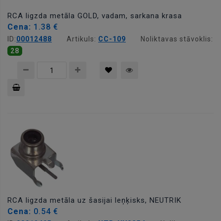
RCA ligzda metāla GOLD, vadam, sarkana krasa
Cena:
1.38 €
ID:
00012488
Artikuls:
CC-109
Noliktavas stāvoklis:
28
Pievienot
grozam
RCA ligzda metāla uz šasijai leņķisks, NEUTRIK
Cena:
0.54 €