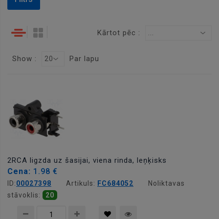
Kārtot pēc :
...
Show :
Par lapu
20
2RCA ligzda uz šasijai, viena rinda, leņķisks
Cena:
1.98 €
ID:
00027398
Artikuls:
FC684052
Noliktavas
stāvoklis:
20