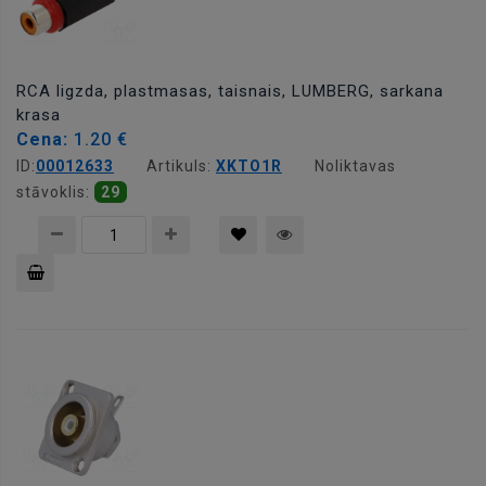
RCA ligzda, plastmasas, taisnais, LUMBERG, sarkana
krasa
Cena:
1.20 €
ID:
00012633
Artikuls:
XKTO1R
Noliktavas
stāvoklis:
29
Pievienot
grozam