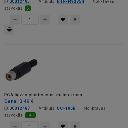
ID:
00012495
Artikuls:
NTR-NYS354
Noliktavas
stāvoklis:
5
Pievienot
grozam
RCA ligzda plastmasas, melna krasa
Cena:
0.49 €
ID:
00012487
Artikuls:
CC-106B
Noliktavas
stāvoklis:
141