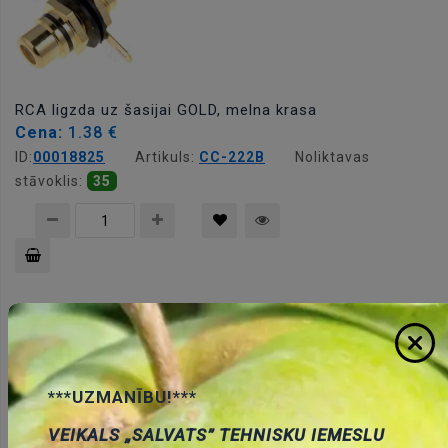
RCA ligzda uz šasijai GOLD, melna krasa
Cena:
1.38 €
ID:
00018825
Artikuls:
CC-222B
Noliktavas
stāvoklis:
35
Pievienot
grozam
***UZMANĪBU!***
VEIKALS „SALVATS” TEHNISKU IEMESLU