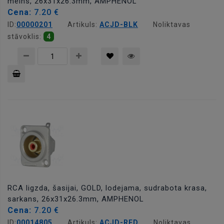
melns, 26x31x26.3mm, AMPHENOL
Cena:
7.20 €
ID:
00000201
Artikuls:
ACJD-BLK
Noliktavas
stāvoklis:
4
Pievienot
grozam
RCA ligzda, šasijai, GOLD, lodejama, sudrabota krasa,
sarkans, 26x31x26.3mm, AMPHENOL
Cena:
7.20 €
ID:
00014805
Artikuls:
ACJD-RED
Noliktavas