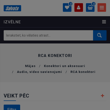
0
0
IZVĒLNE
PROFILS
0.00 €
Ielogoties
Izveidot kontu
RCA KONEKTORI
Mājas
/
Konektori un aksesuari
/
Audio, video savienojumi
/
RCA konektori
VEIKT PĒC
Filtrs