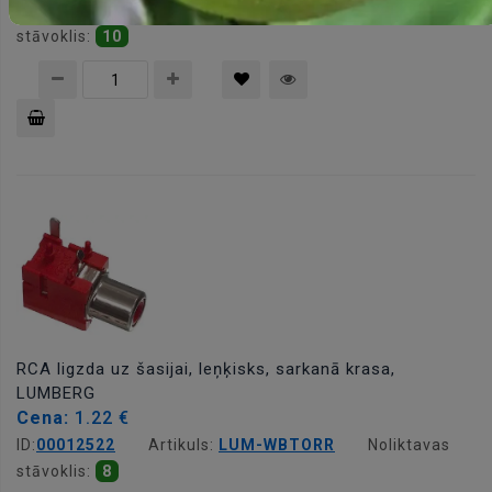
ID:
00012521
Artikuls:
LUM-WBTORB
Noliktavas
stāvoklis:
10
Pievienot
grozam
RCA ligzda uz šasijai, leņķisks, sarkanā krasa,
LUMBERG
Cena:
1.22 €
ID:
00012522
Artikuls:
LUM-WBTORR
Noliktavas
stāvoklis:
8