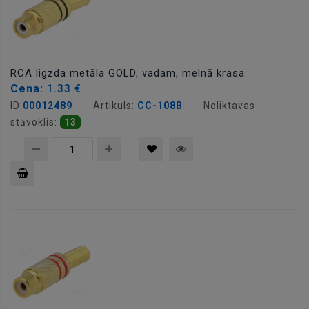
RCA ligzda metāla GOLD, vadam, melnā krasa
Cena:
1.33 €
ID:
00012489
Artikuls:
CC-108B
Noliktavas
stāvoklis:
13
Pievienot
grozam