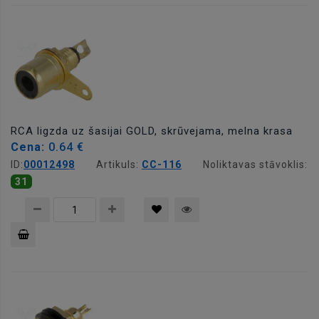
grozam
RCA ligzda uz šasijai GOLD, skrūvejama, melna krasa
Cena:
0.64 €
ID:
00012498
Artikuls:
CC-116
Noliktavas stāvoklis:
31
Pievienot
grozam