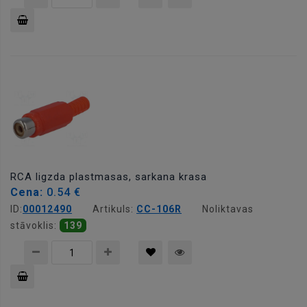
Pievienot
grozam
RCA ligzda plastmasas, sarkana krasa
Cena:
0.54 €
ID:
00012490
Artikuls:
CC-106R
Noliktavas
stāvoklis:
139
Pievienot