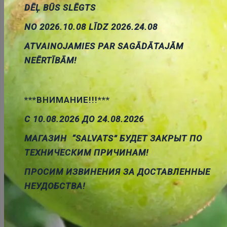
DĒĻ BŪS SLĒGTS
RCA ligzda uz šasijai GOLD, sarkans
NO 2026.10.08 LĪDZ 2026.24.08
Cena:
0.64 €
ID:
00022699
Artikuls:
CC-117
Noliktavas stāvoklis:
ATVAINOJAMIES PAR SAGĀDĀTAJĀM
43
NEĒRTĪBĀM!
***ВНИМАНИЕ!!!***
Pievienot
С 10.08.2026 ДО 24.08.2026
grozam
МАГАЗИН “SALVATS” БУДЕТ ЗАКРЫТ ПО
ТЕХНИЧЕСКИМ ПРИЧИНАМ!
ПРОСИМ ИЗВИНЕНИЯ ЗА ДОСТАВЛЕННЫЕ
НЕУДОБСТВА!
RCA ligzda uz šasija,i leņķisks, melna krasa, LUMBERG
Cena:
1.22 €