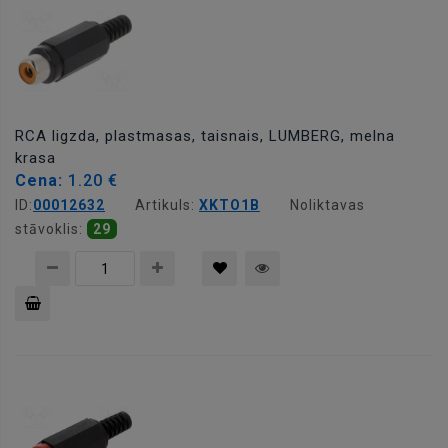
RCA ligzda, plastmasas, taisnais, LUMBERG, melna
krasa
Cena:
1.20 €
ID:
00012632
Artikuls:
XKTO1B
Noliktavas
stāvoklis:
29
Pievienot
grozam