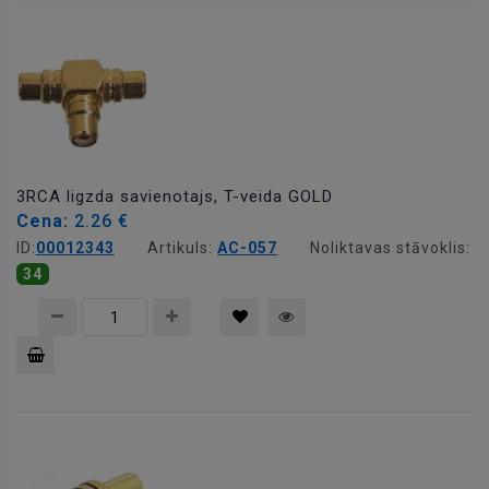
grozam
3RCA ligzda savienotajs, T-veida GOLD
Cena:
2.26 €
ID:
00012343
Artikuls:
AC-057
Noliktavas stāvoklis:
34
Pievienot
grozam