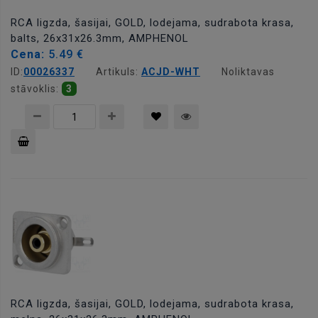
RCA ligzda, šasijai, GOLD, lodejama, sudrabota krasa,
balts, 26x31x26.3mm, AMPHENOL
Cena:
5.49 €
ID:
00026337
Artikuls:
ACJD-WHT
Noliktavas
stāvoklis:
3
Pievienot
grozam
RCA ligzda, šasijai, GOLD, lodejama, sudrabota krasa,