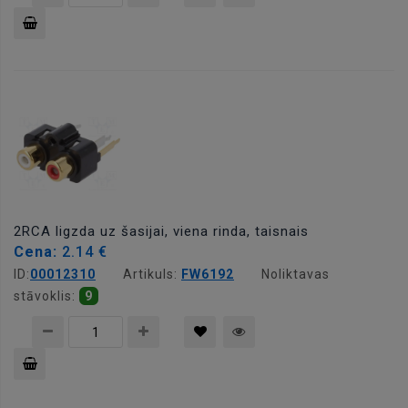
Pievienot
grozam
2RCA ligzda uz šasijai, viena rinda, taisnais
Cena:
2.14 €
ID:
00012310
Artikuls:
FW6192
Noliktavas
stāvoklis:
9
Pievienot