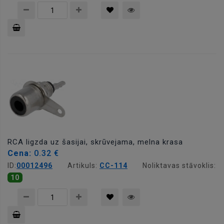
Pievienot
grozam
RCA ligzda uz šasijai, skrūvejama, melna krasa
Cena:
0.32 €
ID:
00012496
Artikuls:
CC-114
Noliktavas stāvoklis:
10