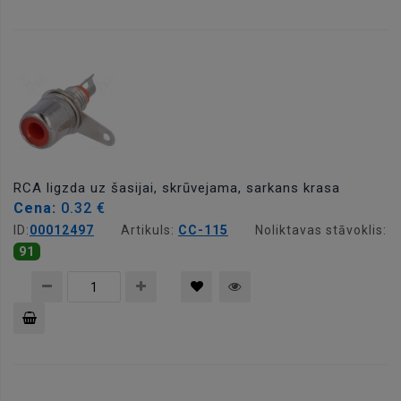
Pievienot
grozam
RCA ligzda uz šasijai, skrūvejama, sarkans krasa
Cena:
0.32 €
ID:
00012497
Artikuls:
CC-115
Noliktavas stāvoklis:
91
Pievienot
grozam