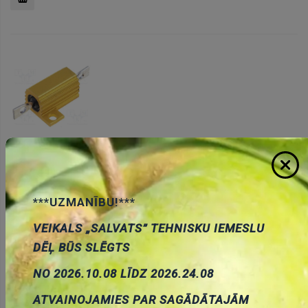
Pievienot
grozam
1R, 10W, ±5%, Rezistors ar radiatoru, 15.9x16.5x8.8mm
Cena:
2.08 €
ID:
00025687
Artikuls:
HS10-1RJ
Noliktavas
***UZMANĪBU!***
stāvoklis:
1
VEIKALS „SALVATS” TEHNISKU IEMESLU
DĒĻ BŪS SLĒGTS
NO 2026.10.08 LĪDZ 2026.24.08
Pievienot
ATVAINOJAMIES PAR SAGĀDĀTAJĀM
grozam