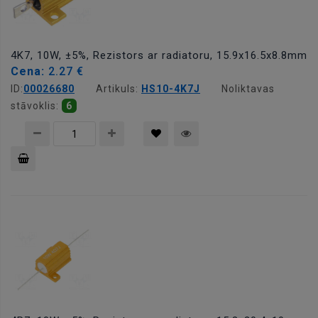
4K7, 10W, ±5%, Rezistors ar radiatoru, 15.9x16.5x8.8mm
Cena:
2.27 €
ID:
00026680
Artikuls:
HS10-4K7J
Noliktavas
stāvoklis:
6
Pievienot
grozam