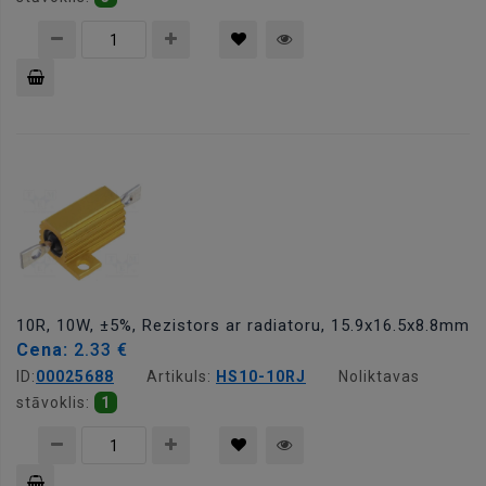
Pievienot
grozam
10R, 10W, ±5%, Rezistors ar radiatoru, 15.9x16.5x8.8mm
Cena:
2.33 €
ID:
00025688
Artikuls:
HS10-10RJ
Noliktavas
stāvoklis:
1