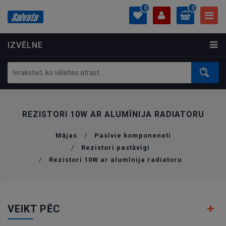
0
0
IZVĒLNE
PROFILS
0.00 €
Ielogoties
Izveidot kontu
REZISTORI 10W AR ALUMĪNIJA RADIATORU
Mājas
/
Pasīvie komponeneti
/
Rezistori pastāvīgi
/
Rezistori 10W ar alumīnija radiatoru
VEIKT PĒC