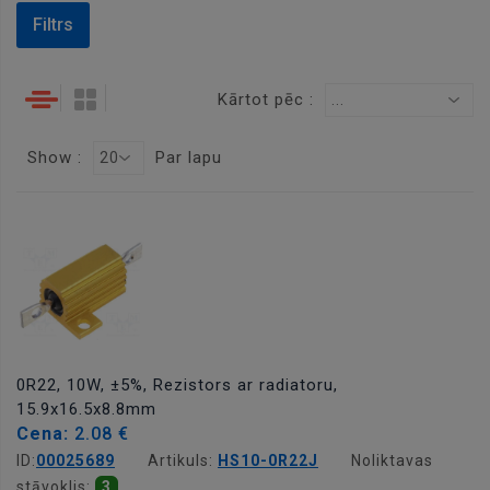
Filtrs
Kārtot pēc :
...
Show :
Par lapu
20
0R22, 10W, ±5%, Rezistors ar radiatoru,
15.9x16.5x8.8mm
Cena:
2.08 €
ID:
00025689
Artikuls:
HS10-0R22J
Noliktavas
stāvoklis:
3