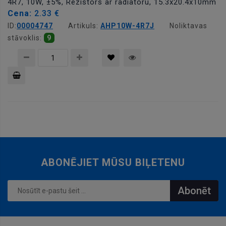
4R7, 10W, ±5%, Rezistors ar radiatoru, 15.3x20.4x10mm
Cena:
2.33 €
ID:
00004747
Artikuls:
AHP10W-4R7J
Noliktavas
stāvoklis:
9
Pievienot
grozam
ABONĒJIET MŪSU BIĻETENU
Abonēt