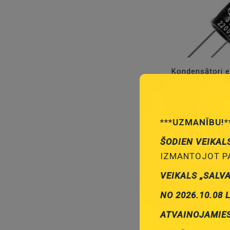
Kondensātori el
***UZMANĪBU!*
ŠODIEN VEIKAL
IZMANTOJOT PA
VEIKALS „SALV
NO 2026.10.08 
Kondensātori e
ATVAINOJAMIE