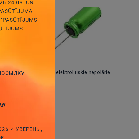
26.24.08. UN
 PASŪTĪJUMA
 "PASŪTĪJUMS
SŪTĪJUMS
klemēm
Kondensātori elektrolitiskie nepolārie
 ПОСЫЛКУ
М!
026 И УВЕРЕНЫ,
ФЕ