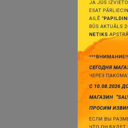
JA JŪS IZVIETO
ESAT PĀRLIECI
AILĒ
"PAPILDI
BŪS AKTUĀLS 2
NETIKS
APSTRĀ
***ВНИМАНИЕ!
Kondensātori
СЕГОДНЯ МАГА
ЧЕРЕЗ ПАКОМАТ
С 10.08.2026 Д
МАГАЗИН “SAL
ПРОСИМ ИЗВИ
ЕСЛИ ВЫ РАЗМЕ
ЧТО ОН БУДЕТ 