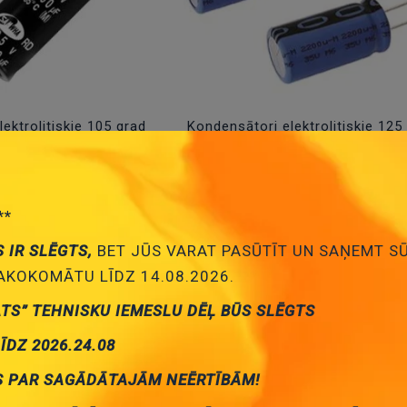
ektrolitiskie 105 grad
Kondensātori elektrolitiskie 125
**
S IR SLĒGTS,
BET JŪS VARAT PASŪTĪT UN SAŅEMT S
KOKOMĀTU LĪDZ 14.08.2026.
ATS” TEHNISKU IEMESLU DĒĻ BŪS SLĒGTS
LĪDZ 2026.24.08
lektrolitiskie 85 grad
Kondensātori elektrolitiskie A
S PAR SAGĀDĀTAJĀM NEĒRTĪBĀM!