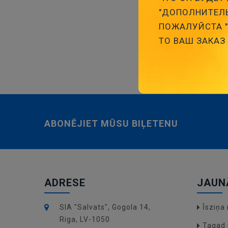
"ДОПОЛНИТЕЛЬ
Kondensātori 
ПОЖАЛУЙСТА "З
indukti
ТО ВАШ ЗАКАЗ
ABONĒJIET MŪSU BIĻETENU
ADRESE
JAUN
SIA "Salvats", Gogola 14,
Īsziņ
Riga, LV-1050
Tagad 