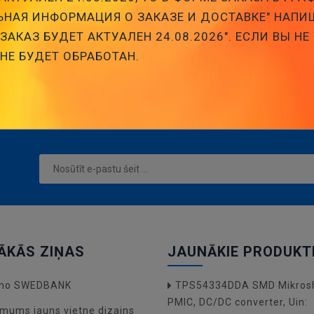
НАЯ ИНФОРМАЦИЯ О ЗАКАЗЕ И ДОСТАВКЕ" НАПИ
elektrolitiskie zemas
АКАЗ БУДЕТ АКТУАЛЕН 24.08.2026". ЕСЛИ ВЫ НЕ
vitātes LOW ESR
 НЕ БУДЕТ ОБРАБОТАН.
ĀKĀS ZIŅAS
JAUNĀKIE PRODUKT
a no SWEDBANK
TPS54334DDA SMD Mikros
PMIC, DC/DC converter, Uin:
mums jauns vietne dizains