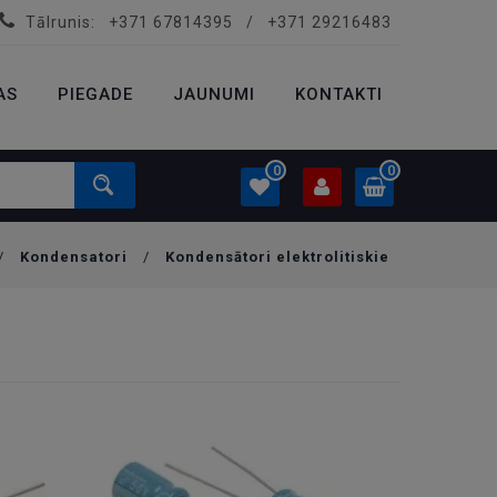
Tālrunis:
+371 67814395
/
+371 29216483
PROFILS
0.00 €
AS
PIEGADE
Ielogoties
JAUNUMI
KONTAKTI
Izveidot kontu
0
0
/
Kondensatori
/
Kondensātori elektrolitiskie
PROFILS
0.00 €
Ielogoties
Izveidot kontu