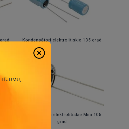
 grad
Kondensātori elektrolitiskie 135 grad
ŪTĪJUMU,
UDIO
Kondensātori elektrolitiskie Mini 105
grad