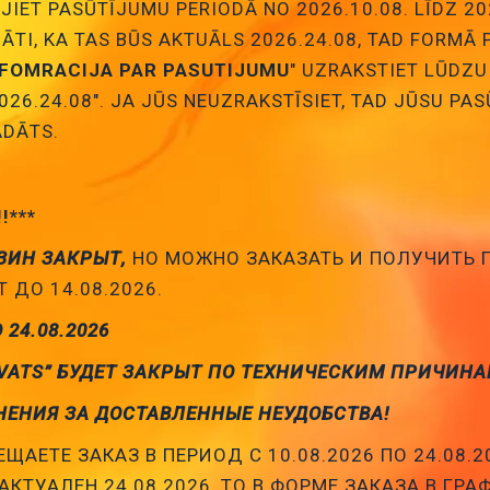
JIET PASŪTĪJUMU PERIODĀ NO 2026.10.08. LĪDZ 20
NĀTI, KA TAS BŪS AKTUĀLS 2026.24.08, TAD FORMĀ
NFOMRACIJA PAR PASUTIJUMU
" UZRAKSTIET LŪDZU
026.24.08". JA JŪS NEUZRAKSTĪSIET, TAD JŪSU PA
DĀTS.
!!***
 elektrolitiskie SMD
Kondensātori elektrolitiskie ar 
ЗИН ЗАКРЫТ,
НО МОЖНО ЗАКАЗАТЬ И ПОЛУЧИТЬ
 ДО 14.08.2026.
О 24.08.2026
VATS” БУДЕТ ЗАКРЫТ ПО ТЕХНИЧЕСКИМ ПРИЧИНА
НЕНИЯ ЗА ДОСТАВЛЕННЫЕ НЕУДОБСТВА!
ЩАЕТЕ ЗАКАЗ В ПЕРИОД С 10.08.2026 ПО 24.08.2
АКТУАЛЕН 24.08.2026, ТО В ФОРМЕ ЗАКАЗА В ГРА