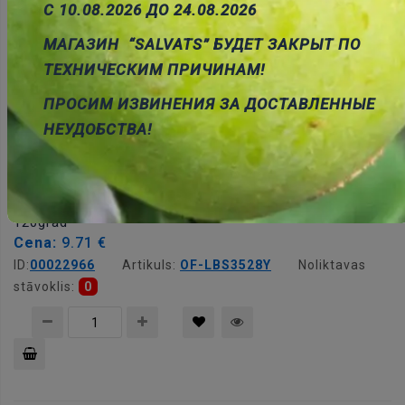
С 10.08.2026 ДО 24.08.2026
Pievienot
МАГАЗИН “SALVATS” БУДЕТ ЗАКРЫТ ПО
grozam
ТЕХНИЧЕСКИМ ПРИЧИНАМ!
ПРОСИМ ИЗВИНЕНИЯ ЗА ДОСТАВЛЕННЫЕ
НЕУДОБСТВА!
OF-LBS3528Y LED strip 485mm/30LED, dzeltens, 12V,
120grad
Cena:
9.71 €
ID:
00022966
Artikuls:
OF-LBS3528Y
Noliktavas
stāvoklis:
0
Pievienot