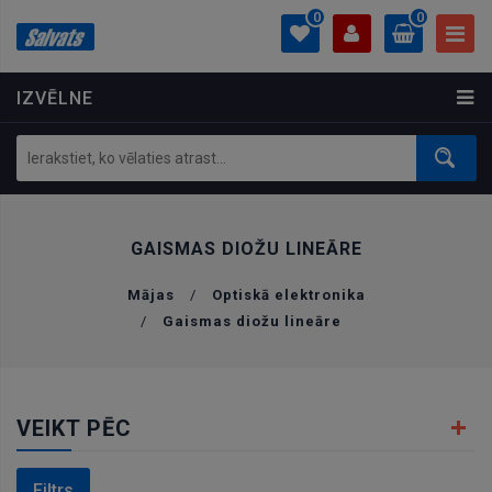
0
0
IZVĒLNE
PROFILS
0.00 €
Ielogoties
Izveidot kontu
GAISMAS DIOŽU LINEĀRE
Mājas
/
Optiskā elektronika
/
Gaismas diožu lineāre
VEIKT PĒC
Filtrs