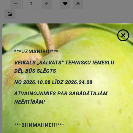
Pievienot
grozam
***UZMANĪBU!***
VEIKALS „SALVATS” TEHNISKU IEMESLU
DĒĻ BŪS SLĒGTS
NO 2026.10.08 LĪDZ 2026.24.08
OF-LBS3528G LED strip 485mm/30LED, zaļš, 12V,
120grad
ATVAINOJAMIES PAR SAGĀDĀTAJĀM
Cena:
8.22 €
NEĒRTĪBĀM!
ID:
00022856
Artikuls:
OF-LBS3528G
Noliktavas
stāvoklis:
1
***ВНИМАНИЕ!!!***