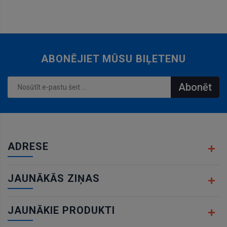
grozam
ABONĒJIET MŪSU BIĻETENU
Abonēt
ADRESE
JAUNĀKĀS ZIŅAS
JAUNĀKIE PRODUKTI