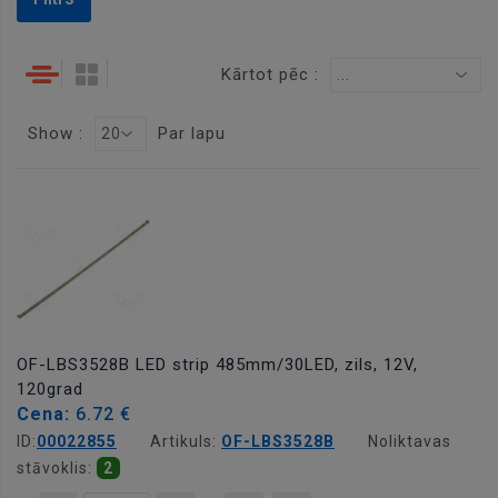
Kārtot pēc :
...
Show :
Par lapu
20
OF-LBS3528B LED strip 485mm/30LED, zils, 12V,
120grad
Cena:
6.72 €
ID:
00022855
Artikuls:
OF-LBS3528B
Noliktavas
stāvoklis:
2