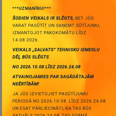
***UZMANĪBU!***
ŠODIEN VEIKALS IR SLĒGTS,
BET JŪS
VARAT PASŪTĪT UN SAŅEMT SŪTĪJUMU,
IZMANTOJOT PAKOKOMĀTU LĪDZ
14.08.2026.
Aķisī un adatiņas
Galviņas merīšānas
VEIKALS „SALVATS” TEHNISKU IEMESLU
merīšānas
DĒĻ BŪS SLĒGTS
NO 2026.10.08 LĪDZ 2026.24.08
ATVAINOJAMIES PAR SAGĀDĀTAJĀM
NEĒRTĪBĀM!
JA JŪS IZVIETOJIET PASŪTĪJUMU
PERIODĀ NO 2026.10.08. LĪDZ 2026.24.08.
UN ESAT PĀRLIECINĀTI, KA TAS BŪS
Multimetri un vadi
Oscilografa savienotājvadi
AKTUĀLS 2026.24.08, TAD FORMĀ