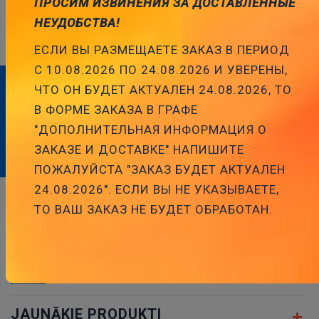
ПРОСИМ ИЗВИНЕНИЯ ЗА ДОСТАВЛЕННЫЕ
Testeru savienotājvadi
НЕУДОБСТВА!
ЕСЛИ ВЫ РАЗМЕЩАЕТЕ ЗАКАЗ В ПЕРИОД
С 10.08.2026 ПО 24.08.2026 И УВЕРЕНЫ,
ЧТО ОН БУДЕТ АКТУАЛЕН 24.08.2026, ТО
ABONĒJIET MŪSU BIĻETENU
В ФОРМЕ ЗАКАЗА В ГРАФЕ
"ДОПОЛНИТЕЛЬНАЯ ИНФОРМАЦИЯ О
Abonēt
ЗАКАЗЕ И ДОСТАВКЕ" НАПИШИТЕ
ПОЖАЛУЙСТА "ЗАКАЗ БУДЕТ АКТУАЛЕН
24.08.2026". ЕСЛИ ВЫ НЕ УКАЗЫВАЕТЕ,
ТО ВАШ ЗАКАЗ НЕ БУДЕТ ОБРАБОТАН.
ADRESE
JAUNĀKĀS ZIŅAS
JAUNĀKIE PRODUKTI