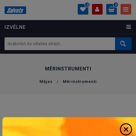
0
0
IZVĒLNE
PROFILS
0.00 €
Ielogoties
Izveidot kontu
MĒRINSTRUMENTI
Mājas
/
Mērinstrumenti