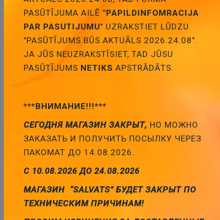
PASŪTĪJUMA AILĒ
"PAPILDINFOMRACIJA
PAR PASUTIJUMU
" UZRAKSTIET LŪDZU
"PASŪTĪJUMS BŪS AKTUĀLS 2026.24.08".
JA JŪS NEUZRAKSTĪSIET, TAD JŪSU
PASŪTĪJUMS
NETIKS
APSTRĀDĀTS.
***ВНИМАНИЕ!!!***
Oscilografi
Signala generatori
СЕГОДНЯ МАГАЗИН ЗАКРЫТ,
НО МОЖНО
ЗАКАЗАТЬ И ПОЛУЧИТЬ ПОСЫЛКУ ЧЕРЕЗ
ПАКОМАТ ДО 14.08.2026.
С 10.08.2026 ДО 24.08.2026
МАГАЗИН “SALVATS” БУДЕТ ЗАКРЫТ ПО
ТЕХНИЧЕСКИМ ПРИЧИНАМ!