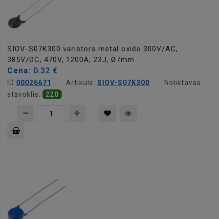
SIOV-S07K300 varistors metal oxide 300V/AC,
385V/DC, 470V, 1200A, 23J, Ø7mm
Cena:
0.32 €
ID:
00026671
Artikuls:
SIOV-S07K300
Noliktavas
stāvoklis:
220
Pievienot
grozam