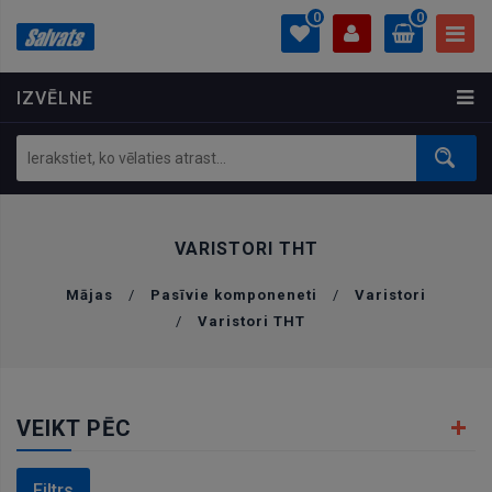
0
0
IZVĒLNE
PROFILS
0.00 €
Ielogoties
Izveidot kontu
VARISTORI THT
Mājas
/
Pasīvie komponeneti
/
Varistori
/
Varistori THT
VEIKT PĒC
Filtrs