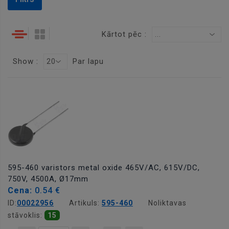
Kārtot pēc :
...
Show :
Par lapu
20
595-460 varistors metal oxide 465V/AC, 615V/DC,
750V, 4500A, Ø17mm
Cena:
0.54 €
ID:
00022956
Artikuls:
595-460
Noliktavas
stāvoklis:
15