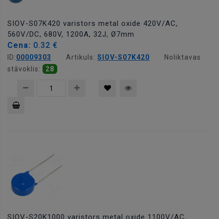
SIOV-S07K420 varistors metal oxide 420V/AC,
560V/DC, 680V, 1200A, 32J, Ø7mm
Cena:
0.32 €
ID:
00009303
Artikuls:
SIOV-S07K420
Noliktavas
stāvoklis:
28
Pievienot
grozam
SIOV-S20K1000 varistors metal oxide 1100V/AC,