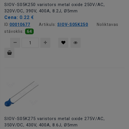
SIOV-S05K250 varistors metal oxide 250V/AC,
320V/DC, 390V, 400A, 8.2J, Ø5mm
Cena:
0.22 €
ID:
00010677
Artikuls:
SIOV-S05K250
Noliktavas
stāvoklis:
64
Pievienot
grozam
SIOV-S05K275 varistors metal oxide 275V/AC,
350V/DC, 430V, 400A, 8.6J, Ø5mm