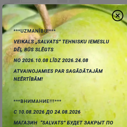
Pievienot
grozam
***UZMANĪBU!***
VEIKALS „SALVATS” TEHNISKU IEMESLU
DĒĻ BŪS SLĒGTS
NO 2026.10.08 LĪDZ 2026.24.08
ATVAINOJAMIES PAR SAGĀDĀTAJĀM
SIOV-S07K20 varistors metal oxide 20V/AC, 26V/DC,
NEĒRTĪBĀM!
33V, 250A, 1.3J, Ø7mm
Cena:
0.22 €
ID:
00026417
Artikuls:
SIOV-S07K20
Noliktavas
stāvoklis:
14
***ВНИМАНИЕ!!!***
С 10.08.2026 ДО 24.08.2026
МАГАЗИН “SALVATS” БУДЕТ ЗАКРЫТ ПО