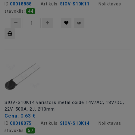
ID:
00018888
Artikuls:
SIOV-S10K11
Noliktavas
stāvoklis:
44
Pievienot
grozam
SIOV-S10K14 varistors metal oxide 14V/AC, 18V/DC,
22V, 500A, 2J, Ø10mm
Cena:
0.63 €
ID:
00018075
Artikuls:
SIOV-S10K14
Noliktavas
stāvoklis:
57