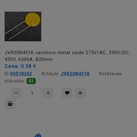
grozam
JVR20N431K varistors metal oxide 275V/AC, 350V/DC,
430V, 6500A, Ø20mm
Cena:
0.58 €
ID:
00018263
Artikuls:
JVR20N431K
Noliktavas
stāvoklis:
83
Pievienot
grozam