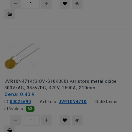
Pievienot
grozam
JVR10N471K(SIOV-S10K300) varistors metal oxide
300V/AC, 385V/DC, 470V, 2500A, Ø10mm
Cena:
0.40 €
ID:
00022690
Artikuls:
JVR10N471K
Noliktavas
stāvoklis:
63