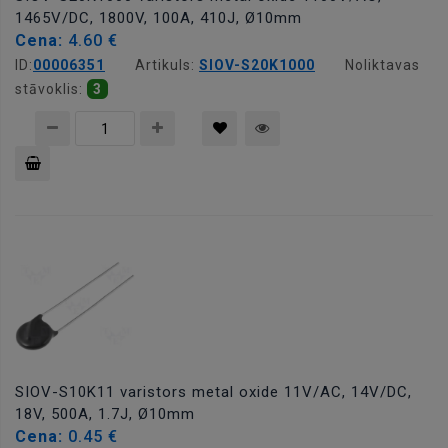
1465V/DC, 1800V, 100A, 410J, Ø10mm
Cena:
4.60 €
ID:
00006351
Artikuls:
SIOV-S20K1000
Noliktavas
stāvoklis:
3
Pievienot
grozam
SIOV-S10K11 varistors metal oxide 11V/AC, 14V/DC,
18V, 500A, 1.7J, Ø10mm
Cena:
0.45 €