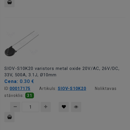
Pievienot
grozam
SIOV-S10K20 varistors metal oxide 20V/AC, 26V/DC,
33V, 500A, 3.1J, Ø10mm
Cena:
0.30 €
ID:
00017175
Artikuls:
SIOV-S10K20
Noliktavas
stāvoklis:
31
Pievienot