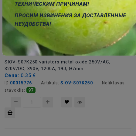
Pievienot
ТЕХНИЧЕСКИМ ПРИЧИНАМ!
grozam
ПРОСИМ ИЗВИНЕНИЯ ЗА ДОСТАВЛЕННЫЕ
НЕУДОБСТВА!
SIOV-S07K250 varistors metal oxide 250V/AC,
320V/DC, 390V, 1200A, 19J, Ø7mm
Cena:
0.35 €
ID:
00015776
Artikuls:
SIOV-S07K250
Noliktavas
stāvoklis:
97
Pievienot
grozam