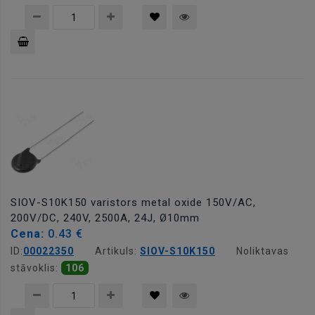
Pievienot
grozam
SIOV-S10K150 varistors metal oxide 150V/AC,
200V/DC, 240V, 2500A, 24J, Ø10mm
Cena:
0.43 €
ID:
00022350
Artikuls:
SIOV-S10K150
Noliktavas
stāvoklis:
106