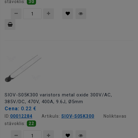
stāvoklis:
30
Pievienot
grozam
SIOV-S05K300 varistors metal oxide 300V/AC,
385V/DC, 470V, 400A, 9.6J, Ø5mm
Cena:
0.22 €
ID:
00012284
Artikuls:
SIOV-S05K300
Noliktavas
stāvoklis:
22