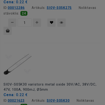
Cena:
0.22 €
ID:
00012286
Artikuls:
SIOV-S05K275
Noliktavas
stāvoklis:
24
Pievienot
grozam
SIOV-S05K30 varistors metal oxide 30V/AC, 38V/DC,
47V, 100A, 900mJ, Ø5mm
Cena:
0.22 €
ID:
00021623
Artikuls:
SIOV-S05K30
Noliktavas