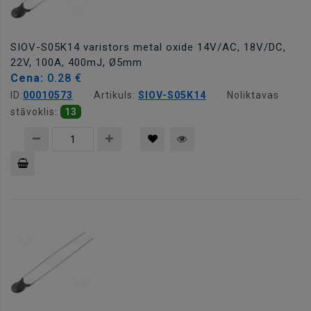
SIOV-S05K14 varistors metal oxide 14V/AC, 18V/DC,
22V, 100A, 400mJ, Ø5mm
Cena:
0.28 €
ID:
00010573
Artikuls:
SIOV-S05K14
Noliktavas
stāvoklis:
13
Pievienot
grozam