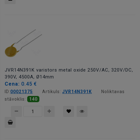
Pievienot
grozam
JVR14N391K varistors metal oxide 250V/AC, 320V/DC,
390V, 4500A, Ø14mm
Cena:
0.45 €
ID:
00021375
Artikuls:
JVR14N391K
Noliktavas
stāvoklis:
140
Pievienot