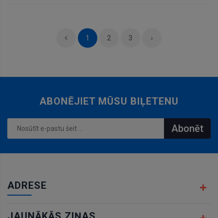
grozam
1
2
3
›
ABONĒJIET MŪSU BIĻETENU
Abonēt
ADRESE
JAUNĀKĀS ZIŅAS