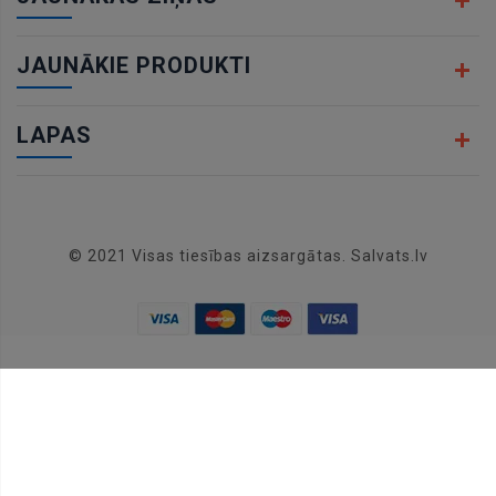
JAUNĀKIE PRODUKTI
LAPAS
© 2021 Visas tiesības aizsargātas. Salvats.lv