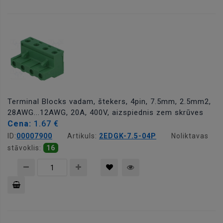
Pievienot
grozam
Terminal Blocks vadam, štekers, 4pin, 7.5mm, 2.5mm2,
28AWG...12AWG, 20A, 400V, aizspiednis zem skrūves
Cena:
1.67 €
ID:
00007900
Artikuls:
2EDGK-7.5-04P
Noliktavas
stāvoklis:
16
Pievienot
grozam