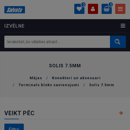
0
0
IZVĒLNE
PROFILS
0.00 €
Ielogoties
Izveidot kontu
SOLIS 7.5MM
Mājas
/
Konektori un aksesuari
/
Terminals bloks savienojumi
/
Solis 7.5mm
VEIKT PĒC
Filtrs