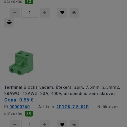
stāvoklis:
12
Pievienot
grozam
Terminal Blocks vadam, štekers, 2pin, 7.5mm, 2.5mm2,
28AWG...12AWG, 20A, 400V, aizspiednis zem skrūves
Cena:
0.85 €
ID:
00000260
Artikuls:
2EDGK-7.5-02P
Noliktavas
stāvoklis:
39