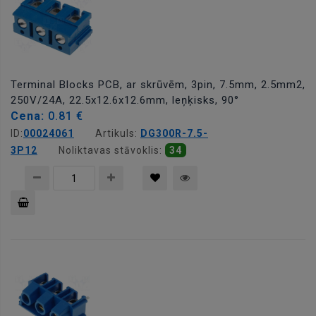
Terminal Blocks PCB, ar skrūvēm, 3pin, 7.5mm, 2.5mm2,
250V/24A, 22.5x12.6x12.6mm, leņķisks, 90°
Cena:
0.81 €
ID:
00024061
Artikuls:
DG300R-7.5-
3P12
Noliktavas stāvoklis:
34
Pievienot
grozam