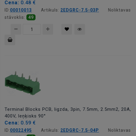
Cena:
0.48 €
ID:
00010013
Artikuls:
2EDGRC-7.5-03P
Noliktavas
stāvoklis:
49
Pievienot
grozam
Terminal Blocks PCB, ligzda, 3pin, 7.5mm, 2.5mm2, 20A,
400V, leņķisks 90°
Cena:
0.59 €
ID:
00022495
Artikuls:
2EDGRC-7.5-04P
Noliktavas