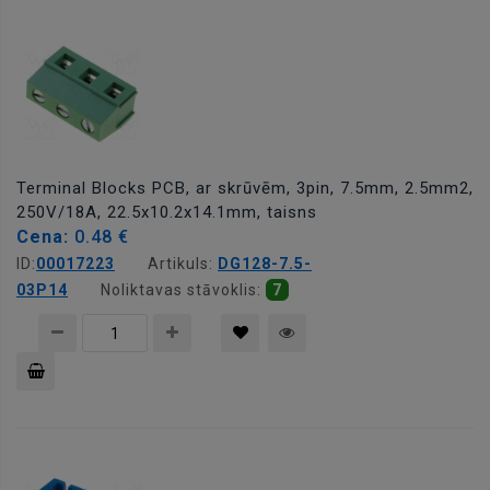
grozam
Terminal Blocks PCB, ar skrūvēm, 3pin, 7.5mm, 2.5mm2,
250V/18A, 22.5x10.2x14.1mm, taisns
Cena:
0.48 €
ID:
00017223
Artikuls:
DG128-7.5-
03P14
Noliktavas stāvoklis:
7
Pievienot
grozam