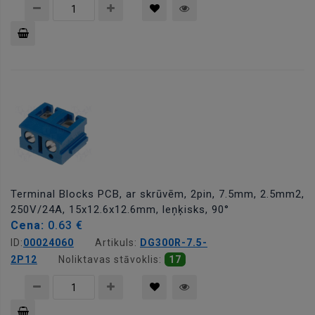
Pievienot
grozam
Terminal Blocks PCB, ar skrūvēm, 2pin, 7.5mm, 2.5mm2,
250V/24A, 15x12.6x12.6mm, leņķisks, 90°
Cena:
0.63 €
ID:
00024060
Artikuls:
DG300R-7.5-
2P12
Noliktavas stāvoklis:
17