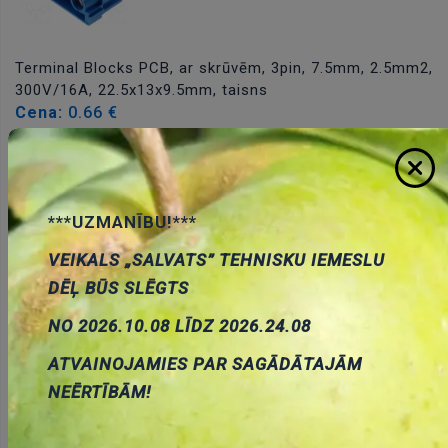
Terminal Blocks PCB, ar skrūvēm, 3pin, 7.5mm, 2.5mm2,
300V/16A, 22.5x13x9.5mm, taisns
Cena:
0.66 €
ID:
00024382
Artikuls:
TB-7.5-P-3P-BL
Noliktavas
stāvoklis:
10
***UZMANĪBU!***
VEIKALS „SALVATS” TEHNISKU IEMESLU
Pievienot
DĒĻ BŪS SLĒGTS
grozam
NO 2026.10.08 LĪDZ 2026.24.08
ATVAINOJAMIES PAR SAGĀDĀTAJĀM
NEĒRTĪBĀM!