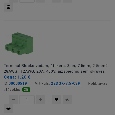
Pievienot
grozam
Terminal Blocks vadam, štekers, 3pin, 7.5mm, 2.5mm2,
28AWG...12AWG, 20A, 400V, aizspiednis zem skrūves
Cena:
1.20 €
ID:
00000519
Artikuls:
2EDGK-7.5-03P
Noliktavas
stāvoklis:
25