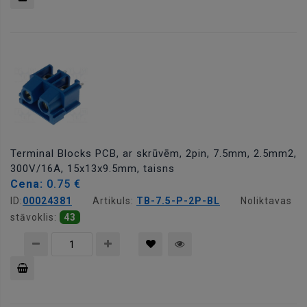
Pievienot
grozam
Terminal Blocks PCB, ar skrūvēm, 2pin, 7.5mm, 2.5mm2,
300V/16A, 15x13x9.5mm, taisns
Cena:
0.75 €
ID:
00024381
Artikuls:
TB-7.5-P-2P-BL
Noliktavas
stāvoklis:
43
Pievienot