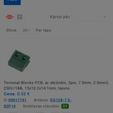
Kārtot pēc :
...
Show :
Par lapu
20
Terminal Blocks PCB, ar skrūvēm, 2pin, 7.5mm, 2.5mm2,
250V/18A, 15x10.2x14.1mm, taisns
Cena:
0.52 €
ID:
00017191
Artikuls:
DG128-7.5-
02P14
Noliktavas stāvoklis:
31