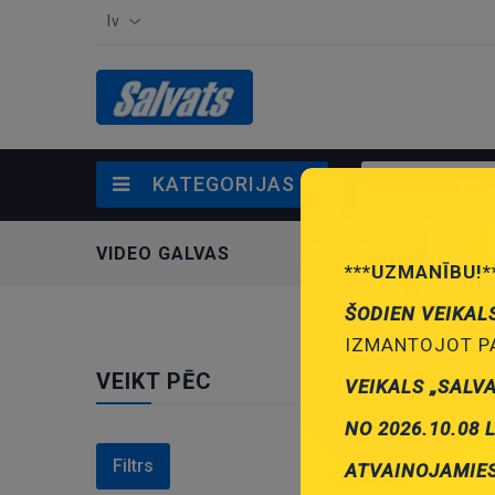
lv
KATEGORIJAS
VIDEO GALVAS
***UZMANĪBU!*
ŠODIEN VEIKAL
IZMANTOJOT PA
VEIKT PĒC
VEIKALS „SALV
NO 2026.10.08 
Filtrs
ATVAINOJAMIE