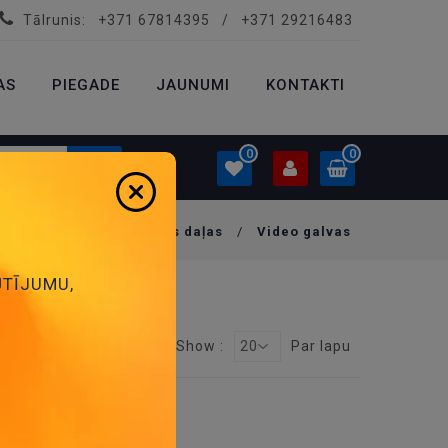
Tālrunis:
+371 67814395
/
+371 29216483
PROFILS
0.00 €
AS
PIEGADE
Ielogoties
JAUNUMI
KONTAKTI
Izveidot kontu
0
0
V, VIDEO, AUDIO rezerves daļas
/
Video galvas
PROFILS
0.00 €
ŪTĪJUMU,
Ielogoties
Izveidot kontu
Show :
20
Par lapu