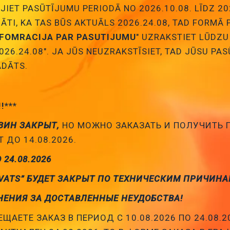
Cena:
7.47 €
JIET PASŪTĪJUMU PERIODĀ NO 2026.10.08. LĪDZ 20
ID:
00018358
Artikuls:
BV-V1075A420G
Noliktavas st
NĀTI, KA TAS BŪS AKTUĀLS 2026.24.08, TAD FORMĀ
NFOMRACIJA PAR PASUTIJUMU
" UZRAKSTIET LŪDZU
Pievienot
026.24.08". JA JŪS NEUZRAKSTĪSIET, TAD JŪSU PA
DĀTS.
grozam
!!***
ЗИН ЗАКРЫТ,
НО МОЖНО ЗАКАЗАТЬ И ПОЛУЧИТЬ
 ДО 14.08.2026.
О 24.08.2026
VATS” БУДЕТ ЗАКРЫТ ПО ТЕХНИЧЕСКИМ ПРИЧИНА
ĀKĀS ZIŅAS
JAUNĀKIE PRODUKT
НЕНИЯ ЗА ДОСТАВЛЕННЫЕ НЕУДОБСТВА!
ЩАЕТЕ ЗАКАЗ В ПЕРИОД С 10.08.2026 ПО 24.08.2
a no SWEDBANK
TPS54334DDA SMD Mikros
PMIC, DC/DC converter, Uin: