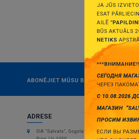
JA JŪS IZVIETO
ESAT PĀRLIECI
AILĒ
"PAPILDI
BŪS AKTUĀLS 2
NETIKS
APSTRĀ
***ВНИМАНИЕ!
СЕГОДНЯ МАГА
ABONĒJIET MŪSU BIĻETENU
ЧЕРЕЗ ПАКОМАТ
С 10.08.2026 Д
МАГАЗИН “SAL
ADRESE
JAUN
ПРОСИМ ИЗВИ
ЕСЛИ ВЫ РАЗМЕ
SIA "Salvats", Gogola 14,
Īsziņ
Riga, LV-1050