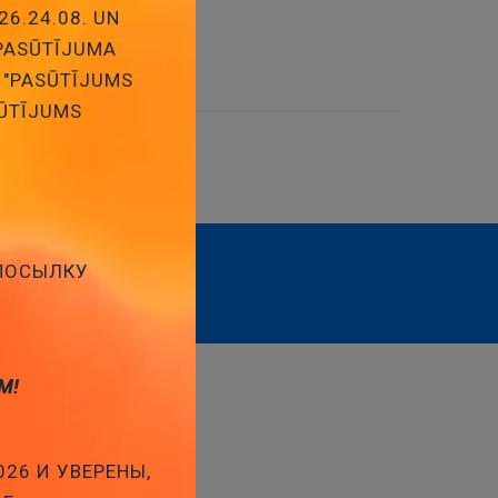
26.24.08. UN
āvoklis:
1
 PASŪTĪJUMA
 "PASŪTĪJUMS
SŪTĪJUMS
 ПОСЫЛКУ
Abonēt
М!
I
LAPAS
026 И УВЕРЕНЫ,
hēma,
Mājas