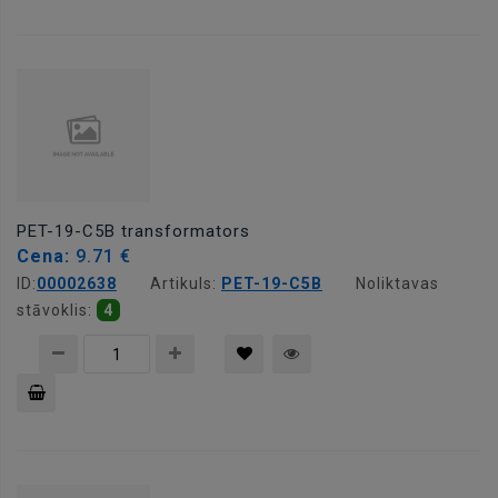
Pievienot
grozam
PET-19-C5B transformators
Cena:
9.71 €
ID:
00002638
Artikuls:
PET-19-C5B
Noliktavas
stāvoklis:
4
Pievienot
grozam