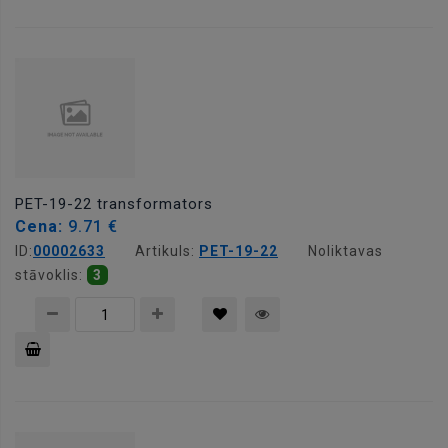
Pievienot
grozam
PET-19-22 transformators
Cena:
9.71 €
ID:
00002633
Artikuls:
PET-19-22
Noliktavas
stāvoklis:
3
Pievienot
grozam