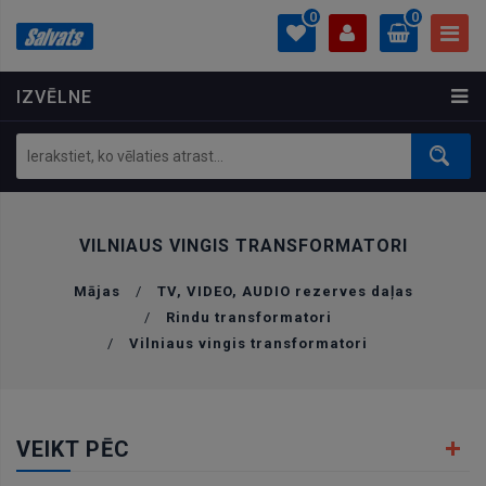
0
0
IZVĒLNE
PROFILS
0.00 €
Ielogoties
Izveidot kontu
VILNIAUS VINGIS TRANSFORMATORI
Mājas
/
TV, VIDEO, AUDIO rezerves daļas
/
Rindu transformatori
/
Vilniaus vingis transformatori
VEIKT PĒC