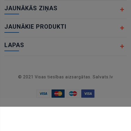
JAUNĀKĀS ZIŅAS
JAUNĀKIE PRODUKTI
LAPAS
© 2021 Visas tiesības aizsargātas. Salvats.lv