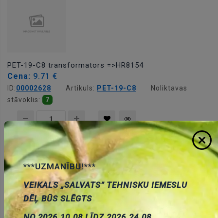
PET-19-C8 transformators =>HR8154
Cena:
9.71 €
ID:
00002628
Artikuls:
PET-19-C8
Noliktavas
stāvoklis:
7
Pievienot
***UZMANĪBU!***
grozam
VEIKALS „SALVATS” TEHNISKU IEMESLU
DĒĻ BŪS SLĒGTS
NO 2026.10.08 LĪDZ 2026.24.08