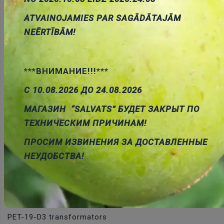
ATVAINOJAMIES PAR SAGĀDĀTAJĀM
PET-19-D2 transformators
NEĒRTĪBĀM!
Cena:
9.71 €
ID:
00002629
Artikuls:
PET-19-D2
Noliktavas
stāvoklis:
5
***ВНИМАНИЕ!!!***
С 10.08.2026 ДО 24.08.2026
МАГАЗИН “SALVATS” БУДЕТ ЗАКРЫТ ПО
Pievienot
ТЕХНИЧЕСКИМ ПРИЧИНАМ!
grozam
ПРОСИМ ИЗВИНЕНИЯ ЗА ДОСТАВЛЕННЫЕ
НЕУДОБСТВА!
PET-19-D3 transformators