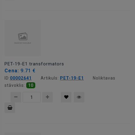
Pievienot
grozam
PET-19-E1 transformators
Cena:
9.71 €
ID:
00002641
Artikuls:
PET-19-E1
Noliktavas
stāvoklis:
10
Pievienot
grozam