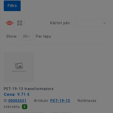
Filtrs
Kārtot pēc :
...
Show :
Par lapu
20
PET-19-13 transformators
Cena:
9.71 €
ID:
00002631
Artikuls:
PET-19-13
Noliktavas
stāvoklis:
3