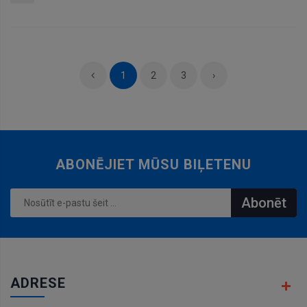
Pievienot
grozam
1
2
3
›
ABONĒJIET MŪSU BIĻETENU
Abonēt
ADRESE