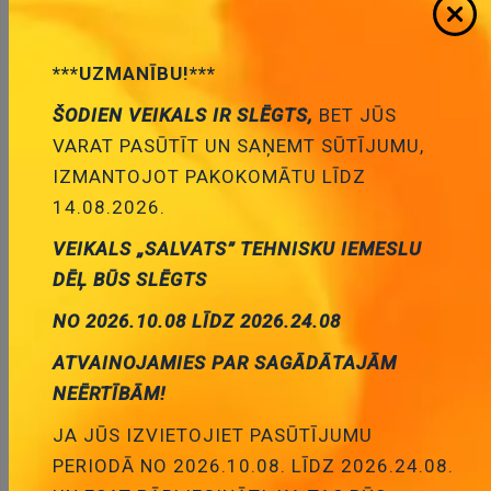
***UZMANĪBU!***
ŠODIEN VEIKALS IR SLĒGTS,
BET JŪS
VARAT PASŪTĪT UN SAŅEMT SŪTĪJUMU,
IZMANTOJOT PAKOKOMĀTU LĪDZ
14.08.2026.
* Produktu fotogrāfijas ir tikai noskatīšanai un var dažreiz
VEIKALS „SALVATS” TEHNISKU IEMESLU
atšķirties no priekšmeta reāla izskata. Bet galvenās īpašības ir
vienādas.
DĒĻ BŪS SLĒGTS
NO 2026.10.08 LĪDZ 2026.24.08
PET-19-C8 transformators =>HR8154
ATVAINOJAMIES PAR SAGĀDĀTAJĀM
9.71 €
Cena:
NEĒRTĪBĀM!
ID:
00002628
Artikuls:
PET-19-C8
JA JŪS IZVIETOJIET PASŪTĪJUMU
Noliktavas stāvoklis:
7
PERIODĀ NO 2026.10.08. LĪDZ 2026.24.08.