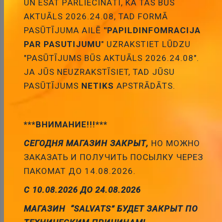
UN ESAT PĀRLIECINĀTI, KA TAS BŪS
Daudzums:
AKTUĀLS 2026.24.08, TAD FORMĀ
Pievienot grozam
PASŪTĪJUMA AILĒ
"PAPILDINFOMRACIJA
PAR PASUTIJUMU
" UZRAKSTIET LŪDZU
"PASŪTĪJUMS BŪS AKTUĀLS 2026.24.08".
JA JŪS NEUZRAKSTĪSIET, TAD JŪSU
PASŪTĪJUMS
NETIKS
APSTRĀDĀTS.
Apraksts
***ВНИМАНИЕ!!!***
СЕГОДНЯ МАГАЗИН ЗАКРЫТ,
НО МОЖНО
APRAKSTS
ЗАКАЗАТЬ И ПОЛУЧИТЬ ПОСЫЛКУ ЧЕРЕЗ
ПАКОМАТ ДО 14.08.2026.
PARAMETRI
С 10.08.2026 ДО 24.08.2026
PAPILDU DOKUMENTĀCIJA
МАГАЗИН “SALVATS” БУДЕТ ЗАКРЫТ ПО