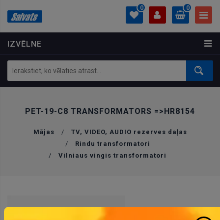
0
0
IZVĒLNE
PROFILS
0.00 €
Ielogoties
Izveidot kontu
PET-19-C8 TRANSFORMATORS =>HR8154
Mājas
/
TV, VIDEO, AUDIO rezerves daļas
/
Rindu transformatori
/
Vilniaus vingis transformatori