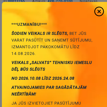
ID:
00013265
Artikuls:
AVK-220-0100
Noliktavas
stāvoklis:
7
***UZMANĪBU!***
ŠODIEN VEIKALS IR SLĒGTS,
BET JŪS
Pievienot
VARAT PASŪTĪT UN SAŅEMT SŪTĪJUMU,
grozam
IZMANTOJOT PAKOKOMĀTU LĪDZ
14.08.2026.
VEIKALS „SALVATS” TEHNISKU IEMESLU
DĒĻ BŪS SLĒGTS
NO 2026.10.08 LĪDZ 2026.24.08
Optīskais kabelis TOSL/TOSL, 2m
Cena:
5.15 €
ATVAINOJAMIES PAR SAGĀDĀTAJĀM
ID:
00006320
Artikuls:
AVK-220-0200
Noliktavas
NEĒRTĪBĀM!
stāvoklis:
3
JA JŪS IZVIETOJIET PASŪTĪJUMU