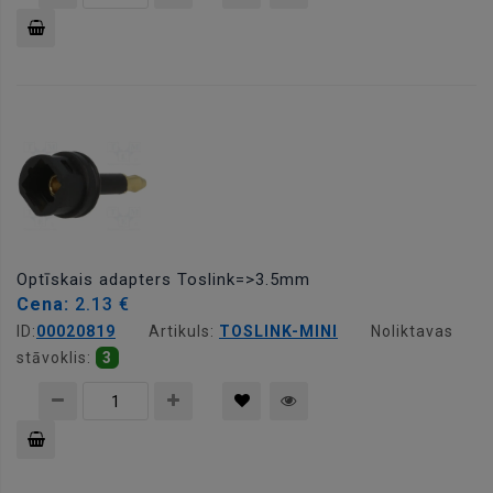
Pievienot
grozam
Optīskais adapters Toslink=>3.5mm
Cena:
2.13 €
ID:
00020819
Artikuls:
TOSLINK-MINI
Noliktavas
stāvoklis:
3
Pievienot