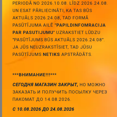
PERIODĀ NO 2026.10.08. LĪDZ 2026.24.08.
UN ESAT PĀRLIECINĀTI, KA TAS BŪS
Pievienot
AKTUĀLS 2026.24.08, TAD FORMĀ
PASŪTĪJUMA AILĒ
"PAPILDINFOMRACIJA
grozam
PAR PASUTIJUMU
" UZRAKSTIET LŪDZU
"PASŪTĪJUMS BŪS AKTUĀLS 2026.24.08".
JA JŪS NEUZRAKSTĪSIET, TAD JŪSU
PASŪTĪJUMS
NETIKS
APSTRĀDĀTS.
Optīskais kabelis TOSL/TOSL, 3m
Cena:
6.01 €
***ВНИМАНИЕ!!!***
ID:
00022743
Artikuls:
AVK-220-0300
Noliktavas
СЕГОДНЯ МАГАЗИН ЗАКРЫТ,
НО МОЖНО
stāvoklis:
3
ЗАКАЗАТЬ И ПОЛУЧИТЬ ПОСЫЛКУ ЧЕРЕЗ
ПАКОМАТ ДО 14.08.2026.
С 10.08.2026 ДО 24.08.2026
Pievienot