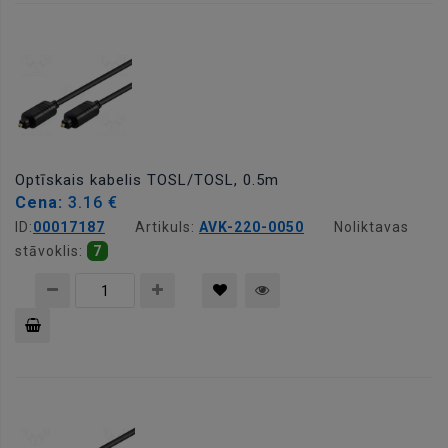
grozam
Optīskais kabelis TOSL/TOSL, 0.5m
Cena:
3.16 €
ID:
00017187
Artikuls:
AVK-220-0050
Noliktavas
stāvoklis:
7
Pievienot
grozam