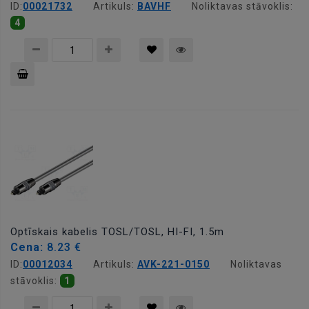
ID:
00021732
Artikuls:
BAVHF
Noliktavas stāvoklis:
4
Pievienot
grozam
Optīskais kabelis TOSL/TOSL, HI-FI, 1.5m
Cena:
8.23 €
ID:
00012034
Artikuls:
AVK-221-0150
Noliktavas
stāvoklis:
1