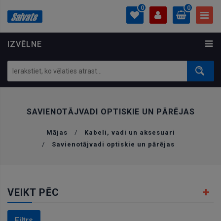
0
0
IZVĒLNE
PROFILS
0.00 €
Ielogoties
Izveidot kontu
SAVIENOTĀJVADI OPTISKIE UN PĀRĒJAS
Mājas
/
Kabeli, vadi un aksesuari
/
Savienotājvadi optiskie un pārējas
VEIKT PĒC
Filtrs