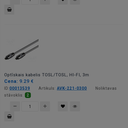
Pievienot
grozam
Optīskais kabelis TOSL/TOSL, HI-FI, 3m
Cena:
9.29 €
ID:
00013539
Artikuls:
AVK-221-0300
Noliktavas
stāvoklis:
2
Pievienot