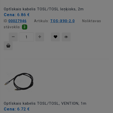
Optīskais kabelis TOSL/TOSL leņķisks, 2m
Cena:
6.86 €
ID:
00027946
Artikuls:
TOS-X90-2.0
Noliktavas
stāvoklis:
3
Pievienot
grozam
Optīskais kabelis TOSL/TOSL, VENTION, 1m
Cena:
6.72 €