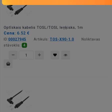
Optīskais kabelis TOSL/TOSL leņķisks, 1m
Cena:
6.52 €
ID:
00027945
Artikuls:
TOS-X90-1.0
Noliktavas
stāvoklis:
4
Pievienot
grozam