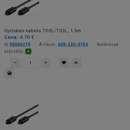
Optīskais kabelis TOSL/TOSL, 1.5m
Cena:
4.70 €
ID:
00006319
Artikuls:
AVK-220-0150
Noliktavas
stāvoklis:
4
Pievienot
grozam