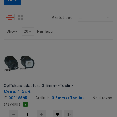
Kārtot pēc :
...
Show :
Par lapu
20
Optīskais adapters 3.5mm=>Toslink
Cena:
1.52 €
ID:
00018595
Artikuls:
3.5mm=>Toslink
Noliktavas
stāvoklis:
7