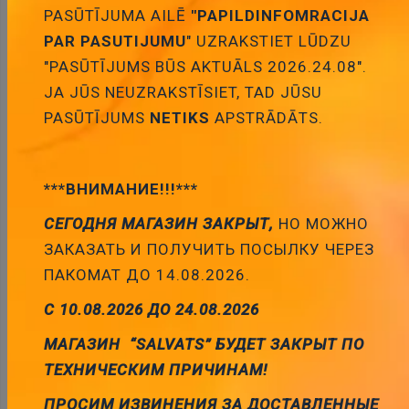
PASŪTĪJUMA AILĒ
"PAPILDINFOMRACIJA
PAR PASUTIJUMU
" UZRAKSTIET LŪDZU
Pievienot
"PASŪTĪJUMS BŪS AKTUĀLS 2026.24.08".
grozam
JA JŪS NEUZRAKSTĪSIET, TAD JŪSU
PASŪTĪJUMS
NETIKS
APSTRĀDĀTS.
***ВНИМАНИЕ!!!***
СЕГОДНЯ МАГАЗИН ЗАКРЫТ,
НО МОЖНО
SCART štekers, uz vadu
ЗАКАЗАТЬ И ПОЛУЧИТЬ ПОСЫЛКУ ЧЕРЕЗ
Cena:
2.39 €
ПАКОМАТ ДО 14.08.2026.
ID:
00012530
Artikuls:
SCART-09
Noliktavas
stāvoklis:
1
С 10.08.2026 ДО 24.08.2026
МАГАЗИН “SALVATS” БУДЕТ ЗАКРЫТ ПО
ТЕХНИЧЕСКИМ ПРИЧИНАМ!
Pievienot
ПРОСИМ ИЗВИНЕНИЯ ЗА ДОСТАВЛЕННЫЕ