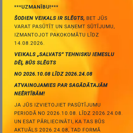
***UZMANĪBU!***
ŠODIEN VEIKALS IR SLĒGTS,
BET JŪS
Kārtot pēc :
...
VARAT PASŪTĪT UN SAŅEMT SŪTĪJUMU,
IZMANTOJOT PAKOKOMĀTU LĪDZ
Show :
Par lapu
20
14.08.2026.
VEIKALS „SALVATS” TEHNISKU IEMESLU
DĒĻ BŪS SLĒGTS
NO 2026.10.08 LĪDZ 2026.24.08
ATVAINOJAMIES PAR SAGĀDĀTAJĀM
NEĒRTĪBĀM!
SCART ligzda uz šasijai, leņķisks
Cena:
1.80 €
JA JŪS IZVIETOJIET PASŪTĪJUMU
ID:
00012527
Artikuls:
SCART17
Noliktavas
PERIODĀ NO 2026.10.08. LĪDZ 2026.24.08.
stāvoklis:
4
UN ESAT PĀRLIECINĀTI, KA TAS BŪS
AKTUĀLS 2026.24.08, TAD FORMĀ