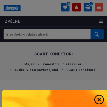
0
0
IZVĒLNE
PROFILS
0.00 €
Ielogoties
Izveidot kontu
SCART KONEKTORI
Mājas
/
Konektori un aksesuari
/
Audio, video savienojumi
/
SCART konektori
VEIKT PĒC
Filtrs