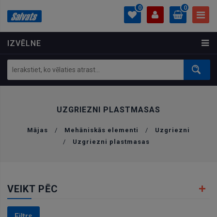
0
0
IZVĒLNE
PROFILS
0.00 €
Ielogoties
Izveidot kontu
UZGRIEZNI PLASTMASAS
Mājas
/
Mehāniskās elementi
/
Uzgriezni
/
Uzgriezni plastmasas
VEIKT PĒC
Filtrs