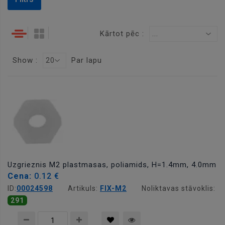
Kārtot pēc :
...
Show :
Par lapu
20
Uzgrieznis M2 plastmasas, poliamids, H=1.4mm, 4.0mm
Cena:
0.12 €
ID:
00024598
Artikuls:
FIX-M2
Noliktavas stāvoklis:
291