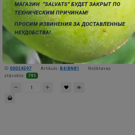
МАГАЗИН “SALVATS” БУДЕТ ЗАКРЫТ ПО
grozam
ТЕХНИЧЕСКИМ ПРИЧИНАМ!
ПРОСИМ ИЗВИНЕНИЯ ЗА ДОСТАВЛЕННЫЕ
НЕУДОБСТВА!
Uzgrieznis M4 plastmasas, poliamids, H=3.2mm, 7.0mm
Cena:
0.09 €
ID:
00024597
Artikuls:
B4/BN81
Noliktavas
stāvoklis:
791
Pievienot
grozam