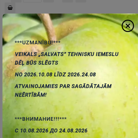
Pievienot
grozam
***UZMANĪBU!***
VEIKALS „SALVATS” TEHNISKU IEMESLU
DĒĻ BŪS SLĒGTS
NO 2026.10.08 LĪDZ 2026.24.08
Uzgrieznis M3 plastmasas, poliamids, H=2.4mm, 5.5mm
Cena:
0.07 €
ATVAINOJAMIES PAR SAGĀDĀTAJĀM
ID:
00024596
Artikuls:
B3/BN81
Noliktavas
NEĒRTĪBĀM!
stāvoklis:
188
***ВНИМАНИЕ!!!***
С 10.08.2026 ДО 24.08.2026
Pievienot