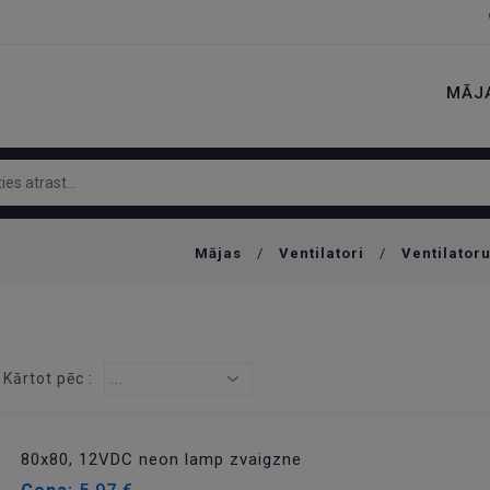
MĀJ
Mājas
/
Ventilatori
/
Ventilator
Kārtot pēc :
...
80x80, 12VDC neon lamp zvaigzne