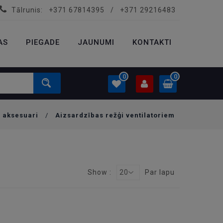
Tālrunis:
+371 67814395
/
+371 29216483
PROFILS
0.00 €
AS
PIEGADE
Ielogoties
JAUNUMI
KONTAKTI
Izveidot kontu
0
0
u aksesuari
/
Aizsardzības režģi ventilatoriem
PROFILS
0.00 €
Ielogoties
Izveidot kontu
Show :
20
Par lapu