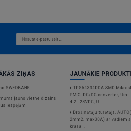
grozam
ĀKĀS ZIŅAS
JAUNĀKIE PRODUKT
a no SWEDBANK
TPS54334DDA SMD Mikros
PMIC, DC/DC converter, Uin:
mums jauns vietne dizains
4.2...28VDC, U...
dus iespējām.
Drošinātāju turētājs, AUT
2mm2, max30A) ar vadiem s
krasa...