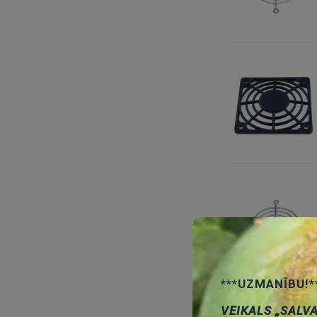
***UZMANĪBU!*
VEIKALS „SALV