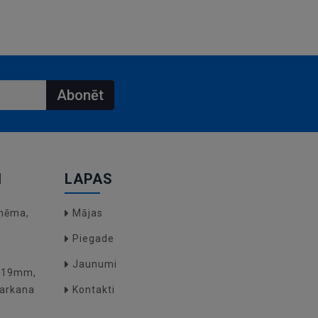
Abonēt
I
LAPAS
hēma,
Mājas
Piegade
Jaunumi
O(19mm,
arkana
Kontakti