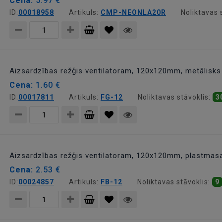
Cena:
5.97 €
ID:
00018958
Artikuls:
CMP-NEONLA20R
Noliktavas 
Pievienot
grozam
Aizsardzības režģis ventilatoram, 120x120mm, metālisks
Cena:
1.60 €
ID:
00017811
Artikuls:
FG-12
Noliktavas stāvoklis:
3
Pievienot
grozam
Aizsardzības režģis ventilatoram, 120x120mm, plastmas
Cena:
2.53 €
ID:
00024857
Artikuls:
FB-12
Noliktavas stāvoklis:
9
Pievienot