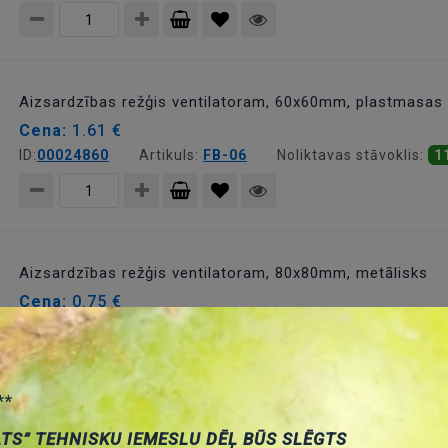
Pievienot
grozam
Aizsardzības režģis ventilatoram, 60x60mm, plastmasas
Cena:
1.61 €
ID:
00024860
Artikuls:
FB-06
Noliktavas stāvoklis:
1
Pievienot
grozam
Aizsardzības režģis ventilatoram, 80x80mm, metālisks
Cena:
0.75 €
ID:
00017809
Artikuls:
FG-08
Noliktavas stāvoklis:
7
Pievienot
**
grozam
ATS” TEHNISKU IEMESLU DĒĻ BŪS SLĒGTS
Aizsardzības režģis ventilatoram, 80x80mm, plastmasas