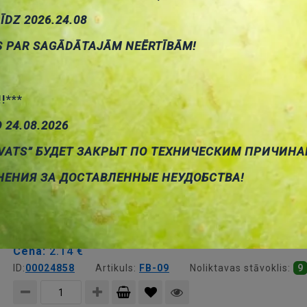
Cena:
1.44 €
LĪDZ 2026.24.08
ID:
00024859
Artikuls:
FB-08
Noliktavas stāvoklis:
5
S PAR SAGĀDĀTAJĀM NEĒRTĪBĀM!
Pievienot
!!***
grozam
Aizsardzības režģis ventilatoram, 90x90mm, metāliska
О 24.08.2026
Cena:
1.22 €
VATS” БУДЕТ ЗАКРЫТ ПО ТЕХНИЧЕСКИМ ПРИЧИНА
ID:
00017810
Artikuls:
FG-09
Noliktavas stāvoklis:
8
НЕНИЯ ЗА ДОСТАВЛЕННЫЕ НЕУДОБСТВА!
Pievienot
grozam
Aizsardzības režģis ventilatoram, 90x90mm, plastmasas
Cena:
2.14 €
ID:
00024858
Artikuls:
FB-09
Noliktavas stāvoklis:
9