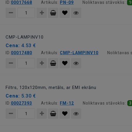
ID:
00017668
Artikuls:
PN-09
Noliktavas stāvoklis:
1
Pievienot
grozam
CMP-LAMPINV10
Cena:
4.53 €
ID:
00017480
Artikuls:
CMP-LAMPINV10
Noliktavas 
Pievienot
grozam
Filtrs, 120x120mm, metāls, ar EMI ekrānu
Cena:
5.30 €
ID:
00027393
Artikuls:
FM-12
Noliktavas stāvoklis:
3
Pievienot