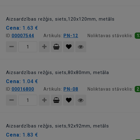
Pievienot
grozam
Aizsardzības režģis, siets,120x120mm, metāls
Cena:
1.63 €
ID:
00007544
Artikuls:
PN-12
Noliktavas stāvoklis:
1
Pievienot
grozam
Aizsardzības režģis, siets,80x80mm, metāla
Cena:
1.04 €
ID:
00016800
Artikuls:
PN-08
Noliktavas stāvoklis:
2
Pievienot
grozam
Aizsardzības režģis, siets,92x92mm, metāls
Cena:
1.83 €