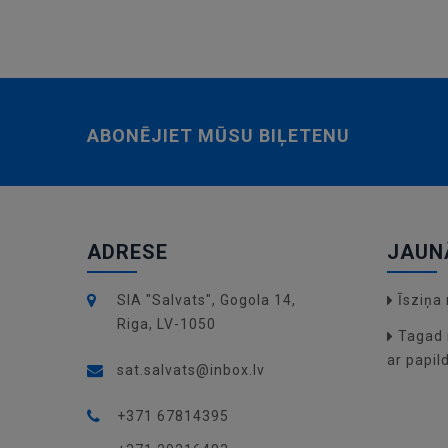
ABONĒJIET MŪSU BIĻETENU
ADRESE
JAUN
SIA "Salvats", Gogola 14,
Īsziņ
Riga, LV-1050
Tagad 
ar papil
sat.salvats@inbox.lv
+371 67814395