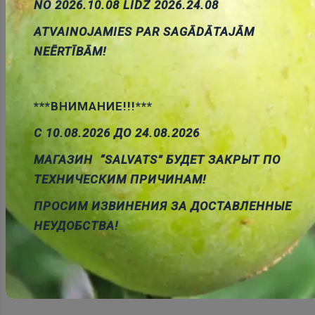
Pievienot
NO 2026.10.08 LĪDZ 2026.24.08
grozam
ATVAINOJAMIES PAR SAGĀDĀTAJĀM
NEĒRTĪBĀM!
***ВНИМАНИЕ!!!***
С 10.08.2026 ДО 24.08.2026
Atmiņas kartēi SD savienotajs, SMD, apzelts, ar
ekstraktoru, ekranets
МАГАЗИН “SALVATS” БУДЕТ ЗАКРЫТ ПО
Cena:
1.96 €
ТЕХНИЧЕСКИМ ПРИЧИНАМ!
ID:
00000935
Artikuls:
104D-TCA0-R03
Noliktavas
stāvoklis:
13
ПРОСИМ ИЗВИНЕНИЯ ЗА ДОСТАВЛЕННЫЕ
НЕУДОБСТВА!
Pievienot
grozam