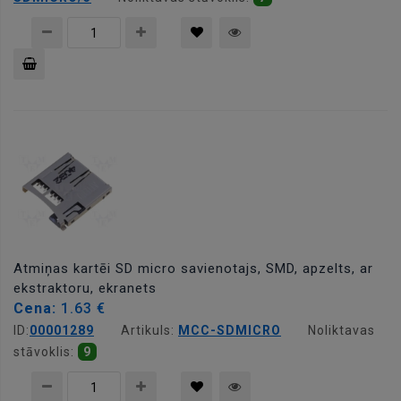
Pievienot
grozam
Atmiņas kartēi SD micro savienotajs, SMD, apzelts, ar
ekstraktoru, ekranets
Cena:
1.63 €
ID:
00001289
Artikuls:
MCC-SDMICRO
Noliktavas
stāvoklis:
9