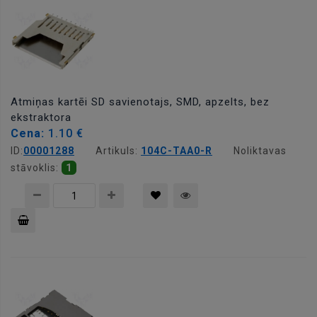
Atmiņas kartēi SD savienotajs, SMD, apzelts, bez
ekstraktora
Cena:
1.10 €
ID:
00001288
Artikuls:
104C-TAA0-R
Noliktavas
stāvoklis:
1
Pievienot
grozam