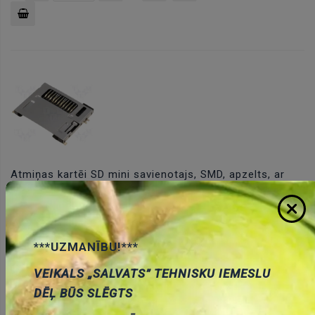
Pievienot
grozam
Atmiņas kartēi SD mini savienotajs, SMD, apzelts, ar
ekstraktoru, ekranets
Cena:
1.33 €
ID:
00001290
Artikuls:
MCC-SDMINI
Noliktavas
stāvoklis:
4
***UZMANĪBU!***
VEIKALS „SALVATS” TEHNISKU IEMESLU
DĒĻ BŪS SLĒGTS