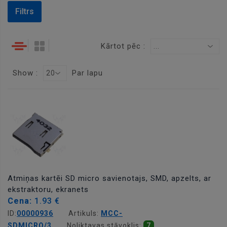
Filtrs
Kārtot pēc :
...
Show :
Par lapu
20
Atmiņas kartēi SD micro savienotajs, SMD, apzelts, ar
ekstraktoru, ekranets
Cena:
1.93 €
ID:
00000936
Artikuls:
MCC-
SDMICRO/3
Noliktavas stāvoklis:
7