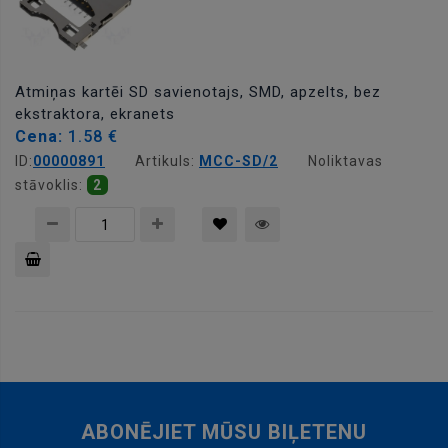
Atmiņas kartēi SD savienotajs, SMD, apzelts, bez
ekstraktora, ekranets
Cena:
1.58 €
ID:
00000891
Artikuls:
MCC-SD/2
Noliktavas
stāvoklis:
2
Pievienot
grozam
ABONĒJIET MŪSU BIĻETENU