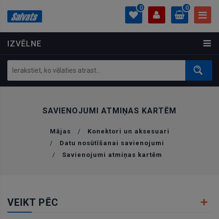
0
0
IZVĒLNE
PROFILS
0.00 €
Ielogoties
Izveidot kontu
SAVIENOJUMI ATMIŅAS KARTĒM
Mājas
/
Konektori un aksesuari
/
Datu nosūtīšanai savienojumi
/
Savienojumi atmiņas kartēm
VEIKT PĒC