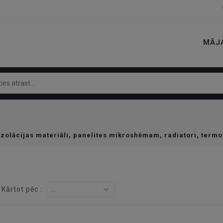
MĀJ
Izolācijas materiāli, panelites mikroshēmam, radiatori, term
Kārtot pēc :
...