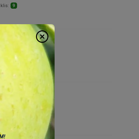
klis:
9
klis:
21
", 2.8W/mK, -30...300°C
klis:
7
М!