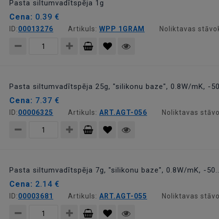
Pasta siltumvadītspēja 1g
Cena:
0.39 €
ID:
00013276
Artikuls:
WPP 1GRAM
Noliktavas stāvo
Pievienot
grozam
Pasta siltumvadītspēja 25g, "silikonu baze", 0.8W/mK, -50.
Cena:
7.37 €
ID:
00006325
Artikuls:
ART.AGT-056
Noliktavas stāvo
Pievienot
grozam
Pasta siltumvadītspēja 7g, "silikonu baze", 0.8W/mK, -50.
Cena:
2.14 €
ID:
00003681
Artikuls:
ART.AGT-055
Noliktavas stāvo