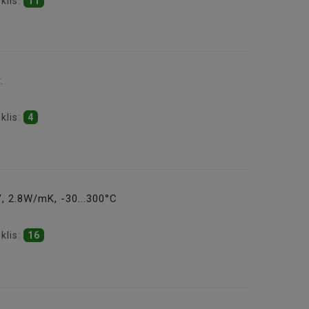
klis:
11
.
klis:
4
", 2.8W/mK, -30...300°C
klis:
16