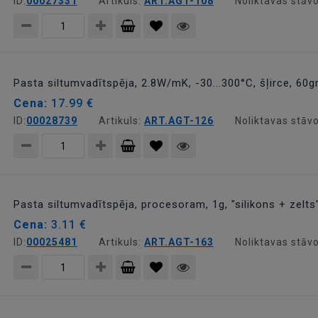
ID:
00027331
Artikuls:
ART.AGT-108
Noliktavas stāvo
Pievienot
grozam
Pasta siltumvadītspēja, 2.8W/mK, -30...300°C, šļirce, 60gr
Cena:
17.99 €
ID:
00028739
Artikuls:
ART.AGT-126
Noliktavas stāvo
Pievienot
grozam
Pasta siltumvadītspēja, procesoram, 1g, "silikons + zelts
Cena:
3.11 €
ID:
00025481
Artikuls:
ART.AGT-163
Noliktavas stāvo
Pievienot
grozam