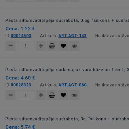
Pievienot
grozam
Pasta siltumvadītspēja sudrabota, 0.5g, "silikons + sudra
Cena:
1.22 €
ID:
00014503
Artikuls:
ART.AGT-143
Noliktavas stāvo
Pievienot
grozam
Pasta siltumvadītspēja sarkana, uz vara bāzesm 1.5mL, 
Cena:
4.60 €
ID:
00028323
Artikuls:
ART.AGT-060
Noliktavas stāvo
Pievienot
grozam
Pasta siltumvadītspēja sudrabota, 3g, "silikons + sudrab
Cena:
5.74 €