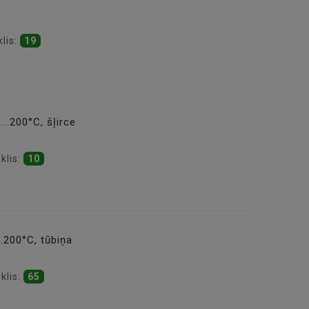
klis:
19
..200°C, šļirce
klis:
10
..200°C, tūbiņa
klis:
65