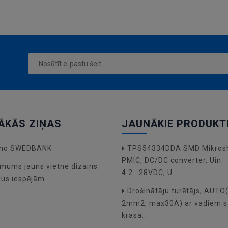
ĀKĀS ZIŅAS
JAUNĀKIE PRODUKT
a no SWEDBANK
TPS54334DDA SMD Mikros
PMIC, DC/DC converter, Uin:
mums jauns vietne dizains
4.2...28VDC, U...
dus iespējām.
Drošinātāju turētājs, AUT
2mm2, max30A) ar vadiem s
krasa...