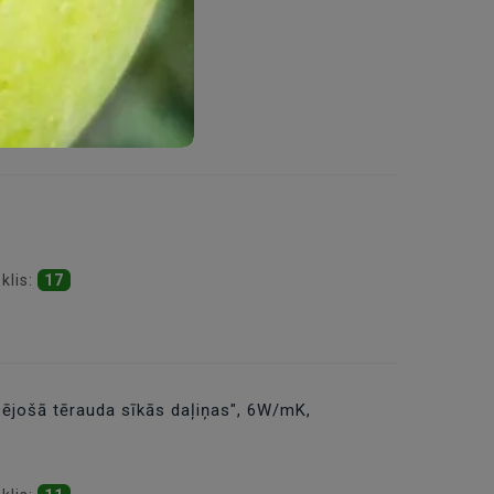
klis:
16
klis:
17
sējošā tērauda sīkās daļiņas", 6W/mK,