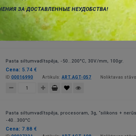
grozam
НЕНИЯ ЗА ДОСТАВЛЕННЫЕ НЕУДОБСТВА!
Pasta siltumvadītspēja, 2.8W/mK, -30...300°C, 100gr.
Cena:
18.57 €
ID:
00025519
Artikuls:
ART.AGT-128
Noliktavas stāvo
Pievienot
grozam
Pasta siltumvadītspēja, -50...200°C, 30V/mm, 100gr.
Cena:
5.74 €
ID:
00016990
Artikuls:
ART.AGT-057
Noliktavas stāvo
Pievienot
grozam
Pasta siltumvadītspēja, procesoram, 3g, "silikons + nerū
-40...300°C
Cena:
7.88 €