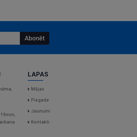
Abonēt
I
LAPAS
hēma,
Mājas
Piegade
Jaunumi
O(19mm,
arkana
Kontakti