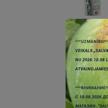
***UZMANĪBU!*
VEIKALS „SALV
NO 2026.10.08 
ATVAINOJAMIE
***ВНИМАНИЕ!
С 10.08.2026 Д
МАГАЗИН “SAL