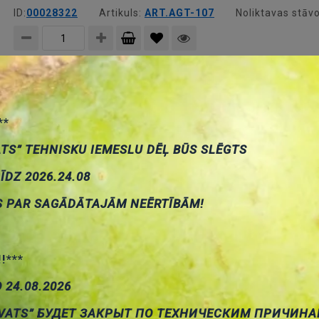
ID:
00028322
Artikuls:
ART.AGT-107
Noliktavas stāvo
Pievienot
grozam
Pasta siltumvadītspēja, 2.8W/mK, -30...300°C, 7gr.
Cena:
4.69 €
**
ID:
00028324
Artikuls:
ART.AGT-275
Noliktavas stāvo
ATS” TEHNISKU IEMESLU DĒĻ BŪS SLĒGTS
LĪDZ 2026.24.08
Pievienot
S PAR SAGĀDĀTAJĀM NEĒRTĪBĀM!
grozam
Pasta siltumvadītspēja, procesoram, 3g, "silikons + zelts
Cena:
5.90 €
ID:
00028320
Artikuls:
ART.AGT-106
Noliktavas stāvo
!!***
О 24.08.2026
Pievienot
VATS” БУДЕТ ЗАКРЫТ ПО ТЕХНИЧЕСКИМ ПРИЧИНА