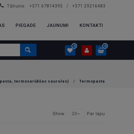
Tālrunis:
+371 67814395
/
+371 29216483
PROFILS
0.00 €
AS
PIEGADE
Ielogoties
JAUNUMI
KONTAKTI
Izveidot kontu
0
0
PROFILS
0.00 €
opasta, termosarūkšas caurules)
/
Termopasta
Ielogoties
Izveidot kontu
Show :
20
Par lapu