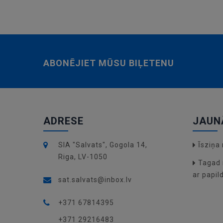
ABONĒJIET MŪSU BIĻETENU
ADRESE
JAUN
SIA "Salvats", Gogola 14,
Īsziņ
Riga, LV-1050
Tagad 
ar papil
sat.salvats@inbox.lv
+371 67814395
+371 29216483