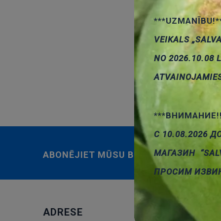
***UZMANĪBU!*
VEIKALS „SALV
NO 2026.10.08 
Taustiņslēdž
ATVAINOJAMIE
***ВНИМАНИЕ!
С 10.08.2026 Д
МАГАЗИН “SAL
ABONĒJIET MŪSU BIĻETENU
ПРОСИМ ИЗВИ
ADRESE
JAUN