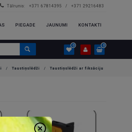
Tālrunis:
+371 67814395
/
+371 29216483
PROFILS
0.00 €
AS
PIEGADE
Ielogoties
JAUNUMI
KONTAKTI
Izveidot kontu
0
0
i
/
Taustiņslēdži
/
Taustiņslēdži ar fiksāciju
PROFILS
0.00 €
Ielogoties
Izveidot kontu