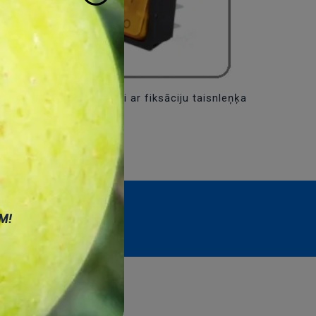
ļi
Taustiņslēdži ar fiksāciju taisnleņķa
М!
Abonēt
I
LAPAS