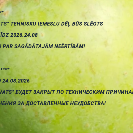
**
ATS” TEHNISKU IEMESLU DĒĻ BŪS SLĒGTS
LĪDZ 2026.24.08
i ar fiksāciju IP65
Taustiņslēdži ar fiksāciju apa
S PAR SAGĀDĀTAJĀM NEĒRTĪBĀM!
!!***
О 24.08.2026
VATS” БУДЕТ ЗАКРЫТ ПО ТЕХНИЧЕСКИМ ПРИЧИНА
НЕНИЯ ЗА ДОСТАВЛЕННЫЕ НЕУДОБСТВА!
ĀKĀS ZIŅAS
JAUNĀKIE PRODUKT