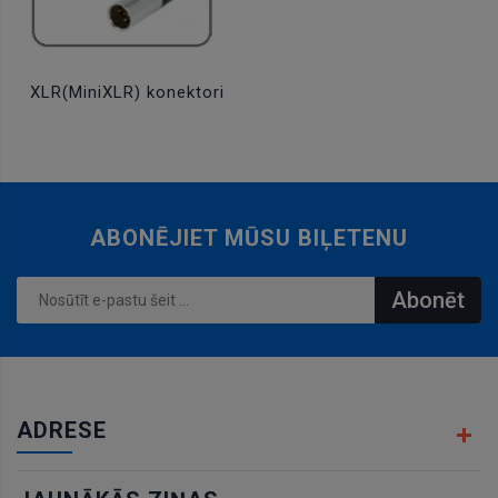
XLR(MiniXLR) konektori
ABONĒJIET MŪSU BIĻETENU
Abonēt
ADRESE