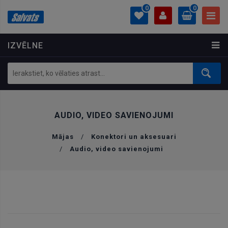
0
0
IZVĒLNE
PROFILS
0.00 €
Ielogoties
Izveidot kontu
AUDIO, VIDEO SAVIENOJUMI
Mājas
/
Konektori un aksesuari
/
Audio, video savienojumi