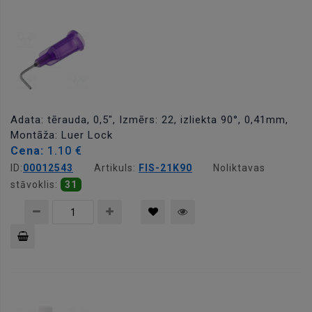
grozam
Adata: tērauda, 0,5", Izmērs: 22, izliekta 90°, 0,41mm,
Montāža: Luer Lock
Cena:
1.10 €
ID:
00012543
Artikuls:
FIS-21K90
Noliktavas
stāvoklis:
31
Pievienot
grozam