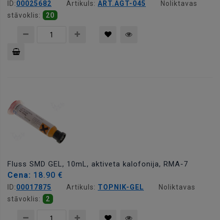
ID:
00025682
Artikuls:
ART.AGT-045
Noliktavas
stāvoklis:
20
Pievienot
grozam
Fluss SMD GEL, 10mL, aktiveta kalofonija, RMA-7
Cena:
18.90 €
ID:
00017875
Artikuls:
TOPNIK-GEL
Noliktavas
stāvoklis:
2