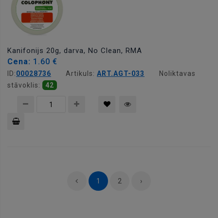
Kanifonijs 20g, darva, No Clean, RMA
Cena:
1.60 €
ID:
00028736
Artikuls:
ART.AGT-033
Noliktavas
stāvoklis:
42
Pievienot
grozam
1
2
›