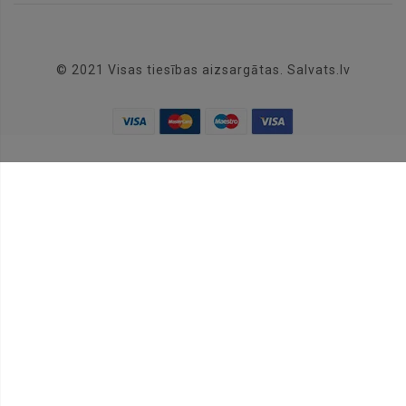
© 2021 Visas tiesības aizsargātas. Salvats.lv