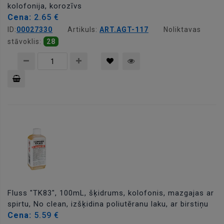
kolofonija, korozīvs
Cena:
2.65 €
ID:
00027330
Artikuls:
ART.AGT-117
Noliktavas
stāvoklis:
28
Pievienot
grozam
Fluss "TK83", 100mL, šķidrums, kolofonis, mazgajas ar
spirtu, No clean, izšķidina poliutēranu laku, ar birstiņu
Cena:
5.59 €