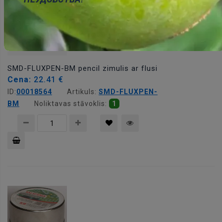
SMD-FLUXPEN-BM pencil zimulis ar flusi
Cena:
22.41 €
ID:
00018564
Artikuls:
SMD-FLUXPEN-
BM
Noliktavas stāvoklis:
1
Pievienot
grozam