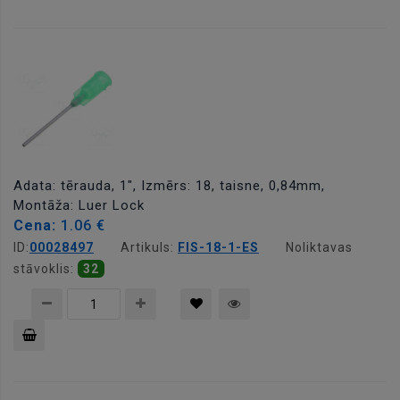
Pievienot
grozam
Adata: tērauda, 1", Izmērs: 18, taisne, 0,84mm,
Montāža: Luer Lock
Cena:
1.06 €
ID:
00028497
Artikuls:
FIS-18-1-ES
Noliktavas
stāvoklis:
32
Pievienot
grozam