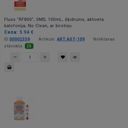
Fluss "RF800", SMD, 100mL, šķidrums, aktiveta
kalofonija, No Clean, ar birstiņu
Cena:
5.94 €
ID:
00002339
Artikuls:
ART.AGT-109
Noliktavas
stāvoklis:
25
Pievienot
grozam