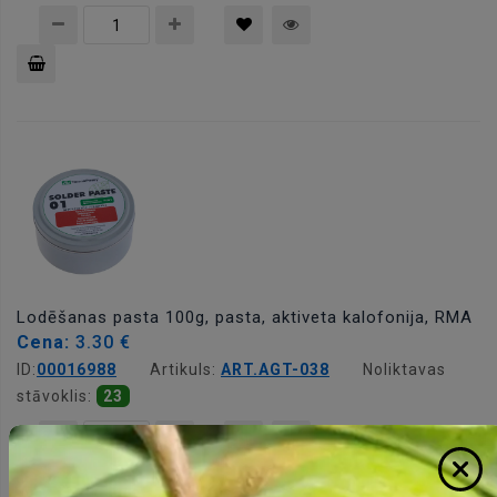
Pievienot
grozam
Lodēšanas pasta 100g, pasta, aktiveta kalofonija, RMA
Cena:
3.30 €
ID:
00016988
Artikuls:
ART.AGT-038
Noliktavas
stāvoklis:
23