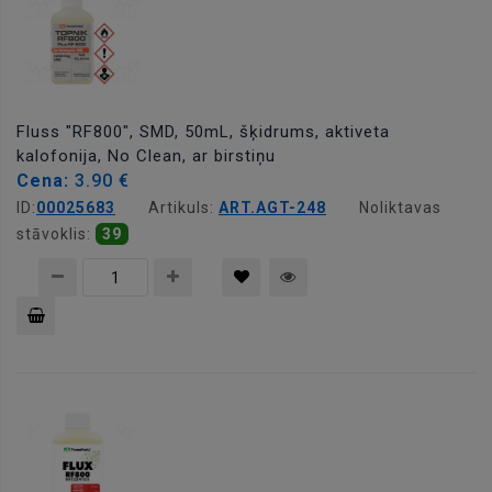
Fluss "RF800", SMD, 50mL, šķidrums, aktiveta
kalofonija, No Clean, ar birstiņu
Cena:
3.90 €
ID:
00025683
Artikuls:
ART.AGT-248
Noliktavas
stāvoklis:
39
Pievienot
grozam