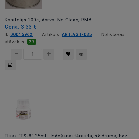
Kanifolijs 100g, darva, No Clean, RMA
Cena:
3.33 €
ID:
00016962
Artikuls:
ART.AGT-035
Noliktavas
stāvoklis:
27
Pievienot
grozam
Fluss "TS-8" 35mL, lodešanai tērauda, šķidrums, bez