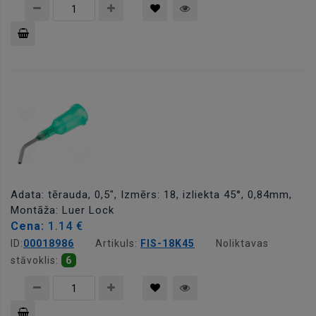
Pievienot
grozam
Adata: tērauda, 0,5", Izmērs: 18, izliekta 45°, 0,84mm,
Montāža: Luer Lock
Cena:
1.14 €
ID:
00018986
Artikuls:
FIS-18K45
Noliktavas
stāvoklis:
6