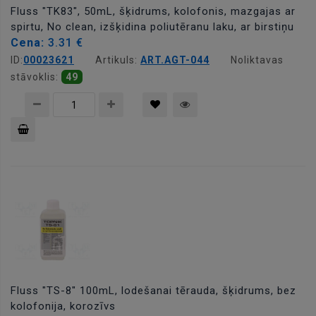
Fluss "TK83", 50mL, šķidrums, kolofonis, mazgajas ar
spirtu, No clean, izšķidina poliutēranu laku, ar birstiņu
Cena:
3.31 €
ID:
00023621
Artikuls:
ART.AGT-044
Noliktavas
stāvoklis:
49
Pievienot
grozam
Fluss "TS-8" 100mL, lodešanai tērauda, šķidrums, bez
kolofonija, korozīvs