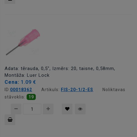
Pievienot
grozam
Adata: tērauda, 0,5", Izmērs: 20, taisne, 0,58mm,
Montāža: Luer Lock
Cena:
1.09 €
ID:
00018362
Artikuls:
FIS-20-1/2-ES
Noliktavas
stāvoklis:
19
Pievienot