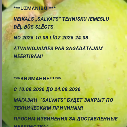
Pievienot
***UZMANĪBU!***
grozam
VEIKALS „SALVATS” TEHNISKU IEMESLU
DĒĻ BŪS SLĒGTS
NO 2026.10.08 LĪDZ 2026.24.08
ATVAINOJAMIES PAR SAGĀDĀTAJĀM
NEĒRTĪBĀM!
SMD-FLUX-PEN+repair zimulis ar flusi
Cena:
20.92 €
ID:
00018562
Artikuls:
SMD-FLUX-PEN
Noliktavas
***ВНИМАНИЕ!!!***
stāvoklis:
3
С 10.08.2026 ДО 24.08.2026
МАГАЗИН “SALVATS” БУДЕТ ЗАКРЫТ ПО
ТЕХНИЧЕСКИМ ПРИЧИНАМ!
Pievienot
ПРОСИМ ИЗВИНЕНИЯ ЗА ДОСТАВЛЕННЫЕ
grozam
НЕУДОБСТВА!