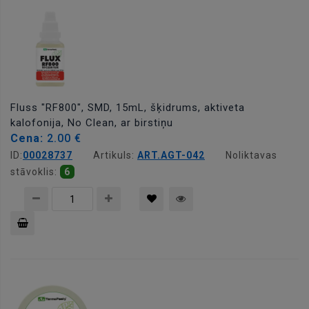
Fluss "RF800", SMD, 15mL, šķidrums, aktiveta
kalofonija, No Clean, ar birstiņu
Cena:
2.00 €
ID:
00028737
Artikuls:
ART.AGT-042
Noliktavas
stāvoklis:
6
Pievienot
grozam