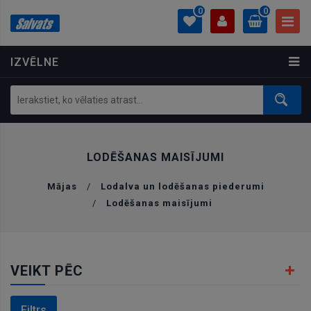
0
0
IZVĒLNE
PROFILS
0.00 €
Ielogoties
Izveidot kontu
LODĒŠANAS MAISĪJUMI
Mājas
/
Lodalva un lodēšanas piederumi
/
Lodēšanas maisījumi
VEIKT PĒC
Filtrs