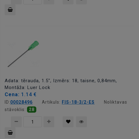
Pievienot
grozam
Adata: tērauda, 1.5", Izmērs: 18, taisne, 0,84mm,
Montāža: Luer Lock
Cena:
1.14 €
ID:
00028496
Artikuls:
FIS-18-3/2-ES
Noliktavas
stāvoklis:
28