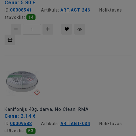
Cena:
5.80 €
ID:
00008541
Artikuls:
ART.AGT-246
Noliktavas
stāvoklis:
14
Pievienot
grozam
Kanifonijs 40g, darva, No Clean, RMA
Cena:
2.14 €
ID:
00009588
Artikuls:
ART.AGT-034
Noliktavas
stāvoklis:
53