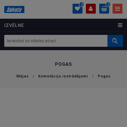
0
0
IZVĒLNE
PROFILS
0.00 €
Ielogoties
Izveidot kontu
POGAS
Mājas
/
Komutāciju izstrādājumi
/
Pogas