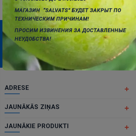
МАГАЗИН “SALVATS” БУДЕТ ЗАКРЫТ ПО
ТЕХНИЧЕСКИМ ПРИЧИНАМ!
ПРОСИМ ИЗВИНЕНИЯ ЗА ДОСТАВЛЕННЫЕ
ABONĒJIET MŪSU BIĻETENU
НЕУДОБСТВА!
Abonēt
ADRESE
JAUNĀKĀS ZIŅAS
JAUNĀKIE PRODUKTI