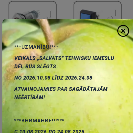
***UZMANĪBU!***
Antivandalas spiedpogas
Antivandalas spiedpogas
VEIKALS „SALVATS” TEHNISKU IEMESLU
ar fiksāciju
bez fiksācijas
DĒĻ BŪS SLĒGTS
NO 2026.10.08 LĪDZ 2026.24.08
ATVAINOJAMIES PAR SAGĀDĀTAJĀM
NEĒRTĪBĀM!
***ВНИМАНИЕ!!!***
Pogas ar fiksāciju
Pogas bez fiksācijas
С 10.08.2026 ДО 24.08.2026