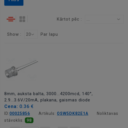
Kārtot pēc :
...
Show :
Par lapu
20
8mm, auksta balta, 3000...4200mcd, 140°,
2.9...3.6V/20mA, plakana, gaismas diode
Cena:
0.36 €
ID:
00025856
Artikuls:
OSW5DK82E1A
Noliktavas
stāvoklis:
98