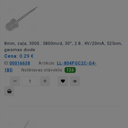
8mm, zaļa, 3000...5800mcd, 30°, 2.8...4V/20mA, 525nm,
gaismas diode
Cena:
0.29 €
ID:
00016638
Artikuls:
LL-804PGC2C-G4-
1BD
Noliktavas stāvoklis:
126
Pievienot
grozam