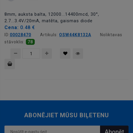
8mm, auksta balta, 12000...14400mcd, 30°,
2.7...3.4V/20mA, matēta, gaismas diode
Cena:
0.48 €
ID:
00028470
Artikuls:
OSW44K8132A
Noliktavas
stāvoklis:
78
Pievienot
grozam
ABONĒJIET MŪSU BIĻETENU
Abonēt