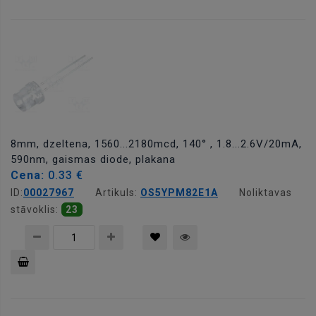
Pievienot
grozam
8mm, dzeltena, 1560...2180mcd, 140° , 1.8...2.6V/20mA,
590nm, gaismas diode, plakana
Cena:
0.33 €
ID:
00027967
Artikuls:
OS5YPM82E1A
Noliktavas
stāvoklis:
23
Pievienot
grozam