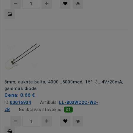
Pievienot
grozam
8mm, auksta balta, 4000...5000mcd, 15°, 3...4V/20mA,
gaismas diode
Cena:
0.66 €
ID:
00016934
Artikuls:
LL-803WC2C-W2-
2B
Noliktavas stāvoklis:
31