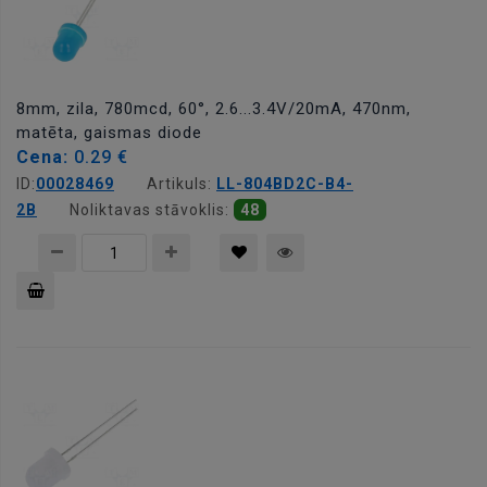
8mm, zila, 780mcd, 60°, 2.6...3.4V/20mA, 470nm,
matēta, gaismas diode
Cena:
0.29 €
ID:
00028469
Artikuls:
LL-804BD2C-B4-
2B
Noliktavas stāvoklis:
48
Pievienot
grozam