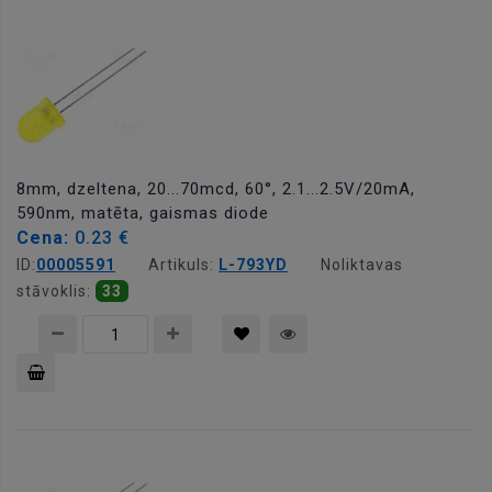
grozam
8mm, dzeltena, 20...70mcd, 60°, 2.1...2.5V/20mA,
590nm, matēta, gaismas diode
Cena:
0.23 €
ID:
00005591
Artikuls:
L-793YD
Noliktavas
stāvoklis:
33
Pievienot
grozam