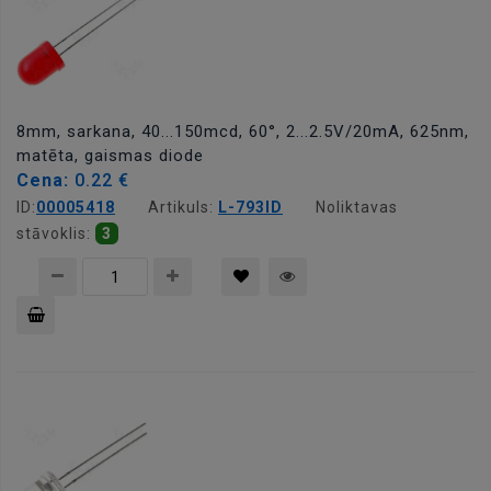
8mm, sarkana, 40...150mcd, 60°, 2...2.5V/20mA, 625nm,
matēta, gaismas diode
Cena:
0.22 €
ID:
00005418
Artikuls:
L-793ID
Noliktavas
stāvoklis:
3
Pievienot
grozam