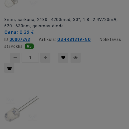
8mm, sarkana, 2180...4200mcd, 30°, 1.8...2.4V/20mA,
620...630nm, gaismas diode
Cena:
0.32 €
ID:
00007293
Artikuls:
OSHR8131A-NO
Noliktavas
stāvoklis:
95
Pievienot
grozam