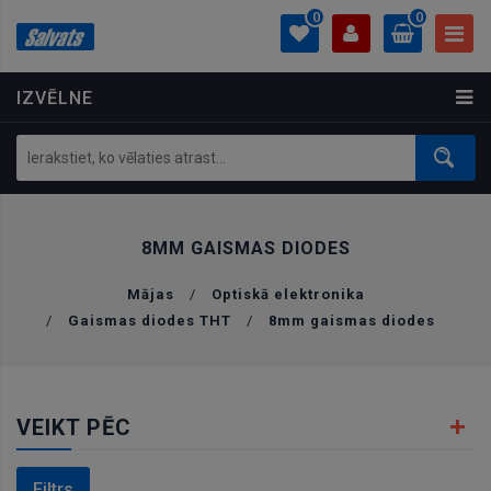
0
0
IZVĒLNE
PROFILS
0.00 €
Ielogoties
Izveidot kontu
8MM GAISMAS DIODES
Mājas
/
Optiskā elektronika
/
Gaismas diodes THT
/
8mm gaismas diodes
VEIKT PĒC
Filtrs