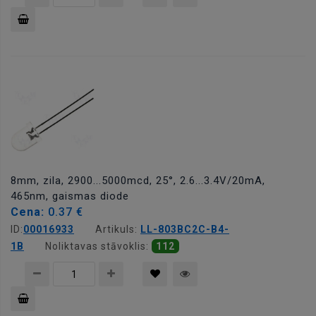
Pievienot
grozam
8mm, zila, 2900...5000mcd, 25°, 2.6...3.4V/20mA,
465nm, gaismas diode
Cena:
0.37 €
ID:
00016933
Artikuls:
LL-803BC2C-B4-
1B
Noliktavas stāvoklis:
112