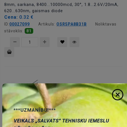
8mm, sarkana, 8400...10000mcd, 30°, 1.8...2.6V/20mA,
620...630nm, gaismas diode
Cena:
0.32 €
ID:
00027099
Artikuls:
OSR5PA8B31B
Noliktavas
stāvoklis:
81
Pievienot
grozam
***UZMANĪBU!***
8mm, sarkana, 1000...1600mcd, 40°, 1.85...2.5V/20mA,
VEIKALS „SALVATS” TEHNISKU IEMESLU
640nm, gaismas diode