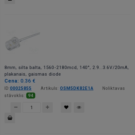
Pievienot
grozam
8mm, silta balta, 1560-2180mcd, 140°, 2.9...3.6V/20mA,
plakanais, gaismas diode
Cena:
0.36 €
ID:
00025855
Artikuls:
OSM5DK82E1A
Noliktavas
stāvoklis:
94
Pievienot