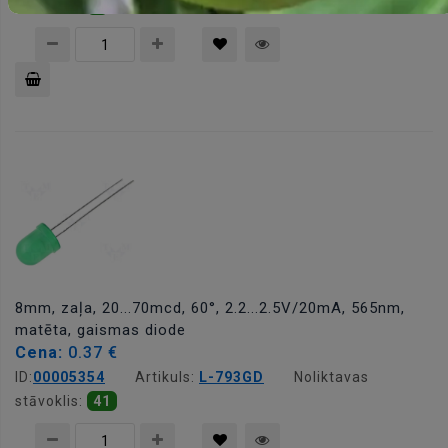
stāvoklis:
8
Pievienot
grozam
8mm, zaļa, 20...70mcd, 60°, 2.2...2.5V/20mA, 565nm,
matēta, gaismas diode
Cena:
0.37 €
ID:
00005354
Artikuls:
L-793GD
Noliktavas
stāvoklis:
41