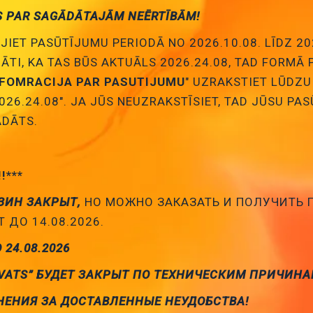
S PAR SAGĀDĀTAJĀM NEĒRTĪBĀM!
Pievienot
JIET PASŪTĪJUMU PERIODĀ NO 2026.10.08. LĪDZ 20
NĀTI, KA TAS BŪS AKTUĀLS 2026.24.08, TAD FORMĀ
grozam
Izlādētājs 600V, 10GOm
NFOMRACIJA PAR PASUTIJUMU
" UZRAKSTIET LŪDZU
Cena:
1.68 €
026.24.08". JA JŪS NEUZRAKSTĪSIET, TAD JŪSU PA
ID:
00011076
Artikuls:
CG2-600L
Noliktavas stāvokli
DĀTS.
Pievienot
!!***
grozam
Izlādētājs 75V, 10GOm
ЗИН ЗАКРЫТ,
НО МОЖНО ЗАКАЗАТЬ И ПОЛУЧИТЬ
Cena:
1.52 €
 ДО 14.08.2026.
ID:
00005797
Artikuls:
CG-75L
Noliktavas stāvoklis:
О 24.08.2026
VATS” БУДЕТ ЗАКРЫТ ПО ТЕХНИЧЕСКИМ ПРИЧИНА
Pievienot
НЕНИЯ ЗА ДОСТАВЛЕННЫЕ НЕУДОБСТВА!
grozam
Izlādētājs 800V, 10GOm, 2pF