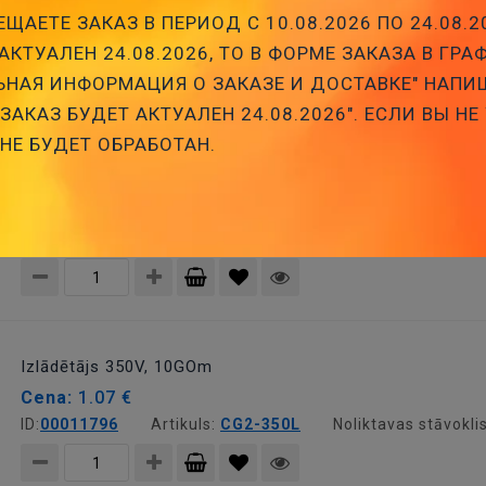
ЩАЕТЕ ЗАКАЗ В ПЕРИОД С 10.08.2026 ПО 24.08.2
Cena:
1.29 €
АКТУАЛЕН 24.08.2026, ТО В ФОРМЕ ЗАКАЗА В ГРА
ID:
00022275
Artikuls:
CG2-800L
Noliktavas stāvokli
НАЯ ИНФОРМАЦИЯ О ЗАКАЗЕ И ДОСТАВКЕ" НАПИ
АКАЗ БУДЕТ АКТУАЛЕН 24.08.2026". ЕСЛИ ВЫ НЕ
Pievienot
 НЕ БУДЕТ ОБРАБОТАН.
grozam
Izlādētājs 90V, 10GOm
Cena:
1.32 €
ID:
00023401
Artikuls:
CG-90L
Noliktavas stāvoklis:
Pievienot
grozam
Izlādētājs 350V, 10GOm
Cena:
1.07 €
ID:
00011796
Artikuls:
CG2-350L
Noliktavas stāvokli