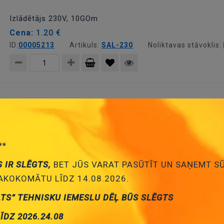
grozam
Izlādētājs 230V, 10GOm
Cena:
1.20 €
ID:
00005213
Artikuls:
SAL-230
Noliktavas stāvoklis:
Pievienot
grozam
Izlādētājs 300V, 10GOm
Cena:
1.37 €
ID:
00019804
Artikuls:
CG2-300L
Noliktavas stāvokli
**
S IR SLĒGTS,
BET JŪS VARAT PASŪTĪT UN SAŅEMT S
Pievienot
KOKOMĀTU LĪDZ 14.08.2026.
grozam
Izlādētājs 400V, 10GOm
ATS” TEHNISKU IEMESLU DĒĻ BŪS SLĒGTS
Cena:
1.07 €
LĪDZ 2026.24.08
ID:
00021736
Artikuls:
SAL-400
Noliktavas stāvoklis: