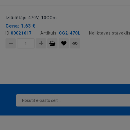
Pievienot
grozam
Izlādētājs 470V, 10GOm
Cena:
1.63 €
ID:
00021617
Artikuls:
CG2-470L
Noliktavas stāvokli
Pievienot
grozam