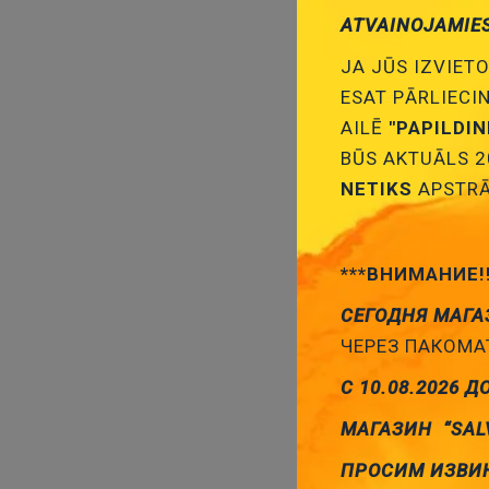
ATVAINOJAMIE
JA JŪS IZVIETO
ESAT PĀRLIECI
AILĒ
"PAPILDI
BŪS AKTUĀLS 2
NETIKS
APSTRĀ
***ВНИМАНИЕ!
СЕГОДНЯ МАГА
ЧЕРЕЗ ПАКОМАТ
С 10.08.2026 Д
МАГАЗИН “SAL
ПРОСИМ ИЗВИ