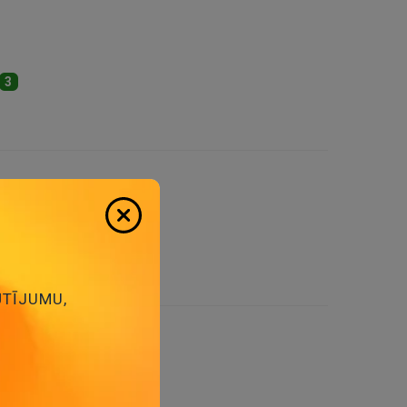
3
s:
20
ŪTĪJUMU,
1