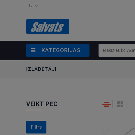
lv
KATEGORIJAS
IZLĀDĒTĀJI
VEIKT PĒC
Filtrs