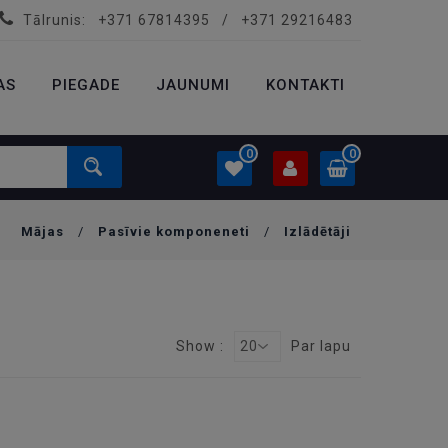
Tālrunis:
+371 67814395
/
+371 29216483
PROFILS
0.00 €
AS
PIEGADE
Ielogoties
JAUNUMI
KONTAKTI
Izveidot kontu
0
0
Mājas
/
Pasīvie komponeneti
/
Izlādētāji
PROFILS
0.00 €
Ielogoties
Izveidot kontu
Show :
20
Par lapu