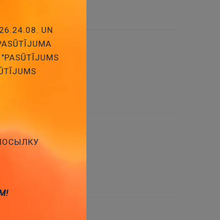
26.24.08. UN
 PASŪTĪJUMA
 "PASŪTĪJUMS
SŪTĪJUMS
s:
20
 ПОСЫЛКУ
8
М!