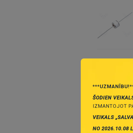
***UZMANĪBU!*
ŠODIEN VEIKAL
IZMANTOJOT PA
VEIKALS „SALV
NO 2026.10.08 