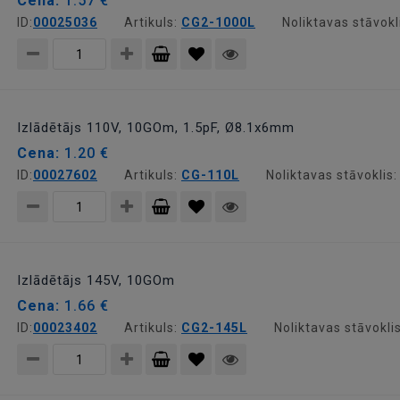
Cena:
1.57 €
ID:
00025036
Artikuls:
CG2-1000L
Noliktavas stāvokl
Pievienot
grozam
Izlādētājs 110V, 10GOm, 1.5pF, Ø8.1x6mm
Cena:
1.20 €
ID:
00027602
Artikuls:
CG-110L
Noliktavas stāvoklis
Pievienot
grozam
Izlādētājs 145V, 10GOm
Cena:
1.66 €
ID:
00023402
Artikuls:
CG2-145L
Noliktavas stāvokli
Pievienot