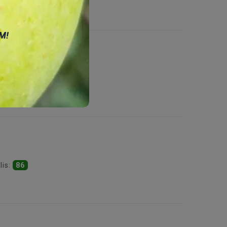
М!
voklis:
76
lis:
86