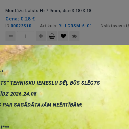
grozam
Montāžu balsts H=7.9mm, dia=3.18/3.18
Cena:
0.28 €
ID:
00022510
Artikuls:
RI-LCBSM-5-01
Noliktavas st
Pievienot
grozam
Montāžu balsts pielīmejoša H=12.7mm
Cena:
0.32 €
**
ID:
00022506
Artikuls:
RI-LCBSB-8-01A
Noliktavas s
ATS” TEHNISKU IEMESLU DĒĻ BŪS SLĒGTS
LĪDZ 2026.24.08
Pievienot
S PAR SAGĀDĀTAJĀM NEĒRTĪBĀM!
grozam
Montāžu balsts pielīmejoša H=19.1mm
Cena:
0.25 €
ID:
00022507
Artikuls:
RI-LCBSB-12-01A
Noliktavas 
!!***