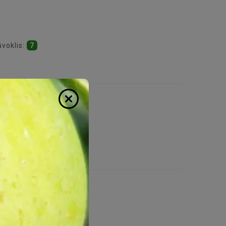
āvoklis:
7
tāvoklis:
70
stāvoklis:
19