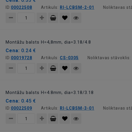
Cena:
0.33 €
ID:
00022508
Artikuls:
RI-LCBSM-2-01
Noliktavas st
Pievienot
grozam
Montāžu balsts H=4,8mm, dia=3.18/4.8
Cena:
0.24 €
ID:
00019728
Artikuls:
CS-0305
Noliktavas stāvoklis:
Pievienot
grozam
Montāžu balsts H=4.8mm, dia=3.18/3.18
Cena:
0.45 €
ID:
00022509
Artikuls:
RI-LCBSM-3-01
Noliktavas st
Pievienot