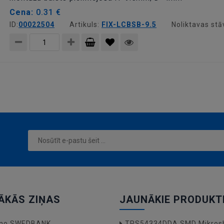
Cena:
0.31 €
ID:
00022504
Artikuls:
FIX-LCBSB-9.5
Noliktavas stā
Pievienot
grozam
ĀKĀS ZIŅAS
JAUNĀKIE PRODUKT
a no SWEDBANK
TPS54334DDA SMD Mikros