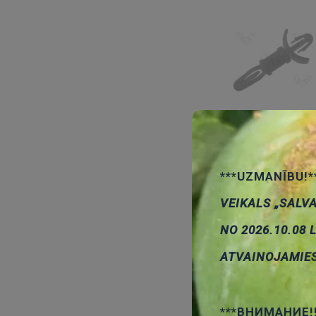
***UZMANĪBU!*
VEIKALS „SALV
NO 2026.10.08 
ATVAINOJAMIE
***ВНИМАНИЕ!