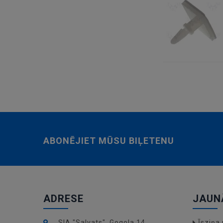
ABONĒJIET MŪSU BIĻETENU
ADRESE
JAUN
SIA "Salvats", Gogola 14,
Īsziņ