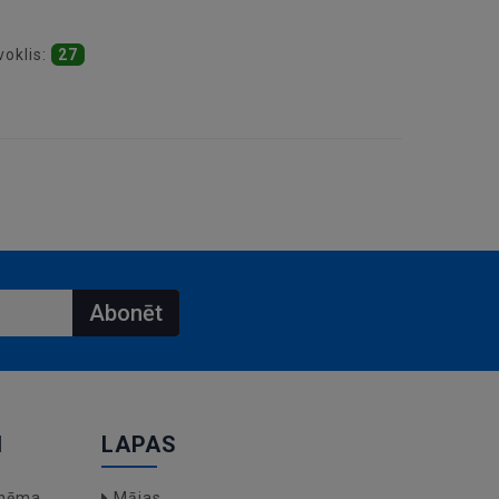
voklis:
27
Abonēt
I
LAPAS
hēma,
Mājas