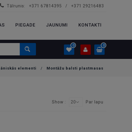
Tālrunis:
+371 67814395
/
+371 29216483
PROFILS
0.00 €
AS
PIEGADE
Ielogoties
JAUNUMI
KONTAKTI
Izveidot kontu
0
0
āniskās elementi
/
Montāžu balsti plastmasas
PROFILS
0.00 €
Ielogoties
Izveidot kontu
Show :
20
Par lapu