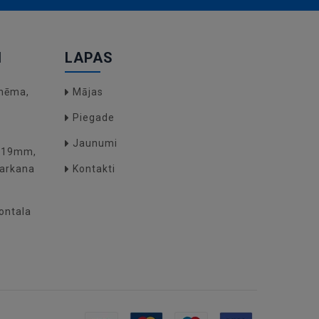
I
LAPAS
hēma,
Mājas
Piegade
Jaunumi
O(19mm,
arkana
Kontakti
zontala