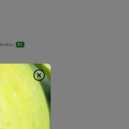
āvoklis:
81
āvoklis:
215