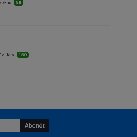
voklis:
80
āvoklis:
150
Abonēt