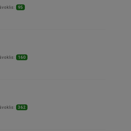
āvoklis:
95
āvoklis:
160
āvoklis:
362