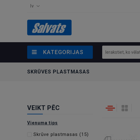
lv
KATEGORIJAS
SKRŪVES PLASTMASAS
VEIKT PĒC
Vienuma tips
Skrūve plastmasas
(15)