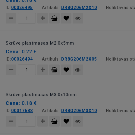
Cena:
0.18 €
ID:
00026495
Artikuls:
DR8G206M2X10
Noliktavas st
Pievienot
grozam
Skrūve plastmasas M2.0x5mm
Cena:
0.22 €
ID:
00026494
Artikuls:
DR8G206M2X05
Noliktavas st
Pievienot
grozam
Skrūve plastmasas M3.0x10mm
Cena:
0.18 €
ID:
00017688
Artikuls:
DR8G206M3X10
Noliktavas st
Pievienot