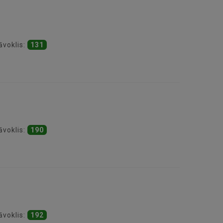
āvoklis:
131
āvoklis:
190
āvoklis:
192