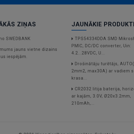
ĀKĀS ZIŅAS
JAUNĀKIE PRODUKT
a no SWEDBANK
TPS54334DDA SMD Mikros
PMIC, DC/DC converter, Uin:
mums jauns vietne dizains
4.2...28VDC, U...
dus iespējām.
Drošinātāju turētājs, AUT
2mm2, max30A) ar vadiem s
krasa...
CR2032 litija baterija, hori
ar kajām, 3.0V, Ø20x3.2mm,
210mAh,...