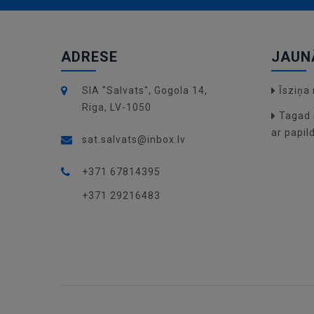
ADRESE
JAUN
SIA "Salvats", Gogola 14,
Īsziņ
Riga, LV-1050
Tagad 
ar papil
sat.salvats@inbox.lv
+371 67814395
+371 29216483