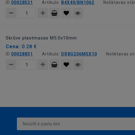
ID:
00028531
Artikuls:
B4X40/BN1062
Noliktavas stā
Pievienot
grozam
Skrūve plastmasas M5.0x10mm
Cena:
0.28 €
ID:
00028831
Artikuls:
DR8G206M5X10
Noliktavas st
Pievienot
grozam