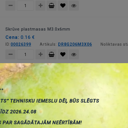
Pievienot
grozam
Skrūve plastmasas M3.0x6mm
Cena:
0.16 €
ID:
00026399
Artikuls:
DR8G206M3X06
Noliktavas st
Pievienot
grozam
Skrūve plastmasas M3.0x8mm
Cena:
0.17 €
**
ID:
00026481
Artikuls:
DR8G206M3X08
Noliktavas st
ATS” TEHNISKU IEMESLU DĒĻ BŪS SLĒGTS
LĪDZ 2026.24.08
Pievienot
S PAR SAGĀDĀTAJĀM NEĒRTĪBĀM!
grozam
Skrūve plastmasas M4.0x10mm