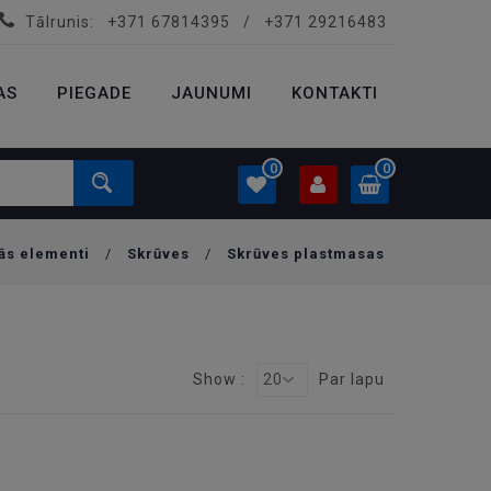
Tālrunis:
+371 67814395
/
+371 29216483
PROFILS
0.00 €
AS
PIEGADE
Ielogoties
JAUNUMI
KONTAKTI
Izveidot kontu
0
0
ās elementi
/
Skrūves
/
Skrūves plastmasas
PROFILS
0.00 €
Ielogoties
Izveidot kontu
Show :
20
Par lapu