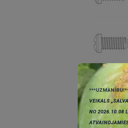
***UZMANĪBU!*
VEIKALS „SALV
NO 2026.10.08 
ATVAINOJAMIE