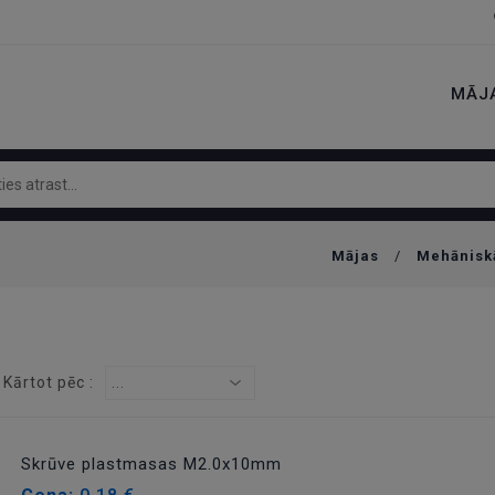
MĀJ
Mājas
/
Mehānisk
Kārtot pēc :
...
Skrūve plastmasas M2.0x10mm