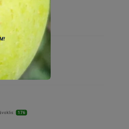
āvoklis:
194
М!
āvoklis:
172
āvoklis:
176