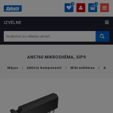
0
0
IZVĒLNE
PROFILS
0.00 €
Ielogoties
Izveidot kontu
AN5760 MIKROSHĒMA, SIP9
Mājas
/
Aktīvie komponenti
/
Mikroshēmas
/
A