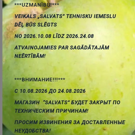
Noliktavas stāvoklis:
2
***UZMANĪBU!***
VEIKALS „SALVATS” TEHNISKU IEMESLU
Daudzums:
DĒĻ BŪS SLĒGTS
Pievienot grozam
NO 2026.10.08 LĪDZ 2026.24.08
ATVAINOJAMIES PAR SAGĀDĀTAJĀM
NEĒRTĪBĀM!
Apraksts
***ВНИМАНИЕ!!!***
С 10.08.2026 ДО 24.08.2026
МАГАЗИН “SALVATS” БУДЕТ ЗАКРЫТ ПО
APRAKSTS
ТЕХНИЧЕСКИМ ПРИЧИНАМ!
PARAMETRI
ПРОСИМ ИЗВИНЕНИЯ ЗА ДОСТАВЛЕННЫЕ
НЕУДОБСТВА!
PAPILDU DOKUMENTĀCIJA