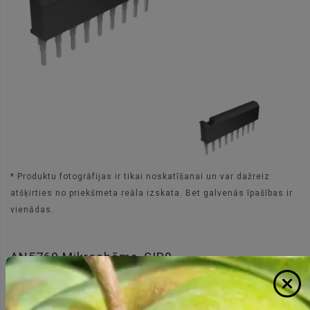
* Produktu fotogrāfijas ir tikai noskatīšanai un var dažreiz
atšķirties no priekšmeta reāla izskata. Bet galvenās īpašības ir
vienādas.
AN5760 Mikroshēma, SIP9
1.37 €
Cena:
ID:
00003072
Artikuls:
AN5760