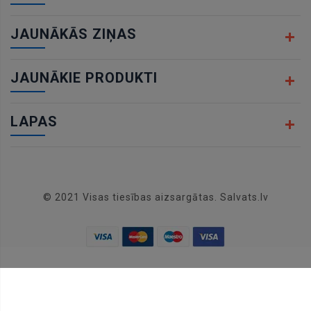
JAUNĀKĀS ZIŅAS
JAUNĀKIE PRODUKTI
LAPAS
© 2021 Visas tiesības aizsargātas. Salvats.lv