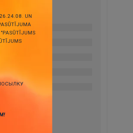
26.24.08. UN
 PASŪTĪJUMA
 "PASŪTĪJUMS
SŪTĪJUMS
 ПОСЫЛКУ
М!