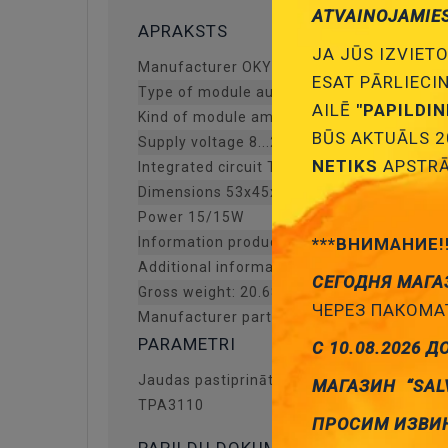
ATVAINOJAMIE
APRAKSTS
JA JŪS IZVIETO
Manufacturer OKYSTAR
ESAT PĀRLIECI
Type of module audio
AILĒ
"PAPILDI
Kind of module amplifier
BŪS AKTUĀLS 2
Supply voltage 8...26V DC
NETIKS
APSTRĀ
Integrated circuit TPA3110
Dimensions 53x45x14mm
Power 15/15W
Information product is not a working devi
***ВНИМАНИЕ!
Additional information
СЕГОДНЯ МАГА
Gross weight: 20.68 g
ЧЕРЕЗ ПАКОМАТ
Manufacturer part number: OKY3462-11
PARAMETRI
С 10.08.2026 Д
Jaudas pastiprinātajs
МАГАЗИН “SAL
TPA3110
ПРОСИМ ИЗВИ
PAPILDU DOKUMENTĀCIJA