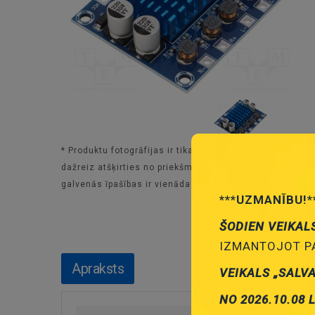
* Produktu fotogrāfijas ir tikai noskatīšanai un var
dažreiz atšķirties no priekšmeta reāla izskata. Bet
galvenās īpašības ir vienādas.
***UZMANĪBU!*
ŠODIEN VEIKAL
IZMANTOJOT PA
Apraksts
VEIKALS „SALV
NO 2026.10.08 