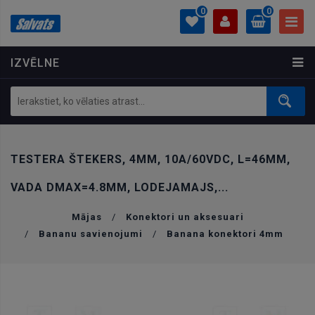
0
0
IZVĒLNE
PROFILS
0.00 €
Ielogoties
Izveidot kontu
TESTERA ŠTEKERS, 4MM, 10A/60VDC, L=46MM,
VADA DMAX=4.8MM, LODEJAMAJS,...
Mājas
/
Konektori un aksesuari
/
Bananu savienojumi
/
Banana konektori 4mm