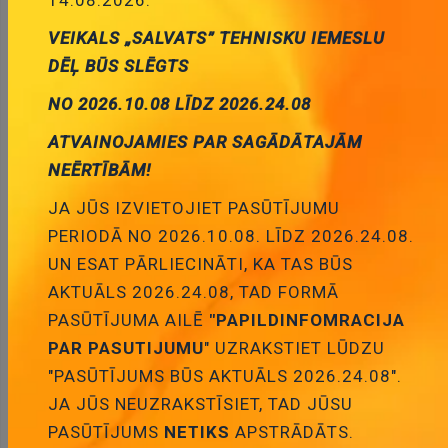
VEIKALS „SALVATS” TEHNISKU IEMESLU
Testera štekers, 4mm, 10A/60VDC, L=46mm,
vada Dmax=4.8mm, lodejamajs, sarkanā krasa
DĒĻ BŪS SLĒGTS
1.27 €
Cena:
NO 2026.10.08 LĪDZ 2026.24.08
ID:
00012553
Artikuls:
BC-001/R
ATVAINOJAMIES PAR SAGĀDĀTAJĀM
Noliktavas stāvoklis:
20
NEĒRTĪBĀM!
Daudzums:
JA JŪS IZVIETOJIET PASŪTĪJUMU
PERIODĀ NO 2026.10.08. LĪDZ 2026.24.08.
Pievienot grozam
UN ESAT PĀRLIECINĀTI, KA TAS BŪS
AKTUĀLS 2026.24.08, TAD FORMĀ
PASŪTĪJUMA AILĒ
"PAPILDINFOMRACIJA
PAR PASUTIJUMU
" UZRAKSTIET LŪDZU
"PASŪTĪJUMS BŪS AKTUĀLS 2026.24.08".
Apraksts
JA JŪS NEUZRAKSTĪSIET, TAD JŪSU
PASŪTĪJUMS
NETIKS
APSTRĀDĀTS.