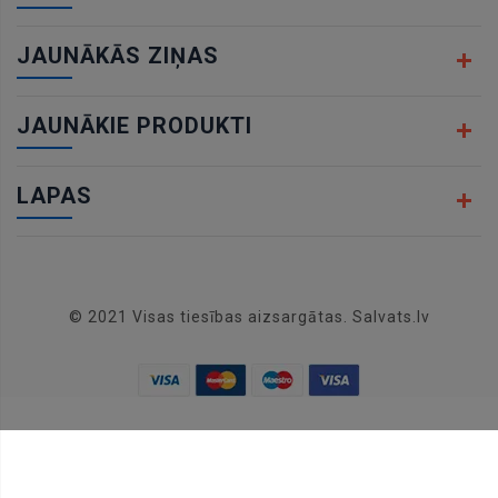
JAUNĀKĀS ZIŅAS
JAUNĀKIE PRODUKTI
LAPAS
© 2021 Visas tiesības aizsargātas. Salvats.lv