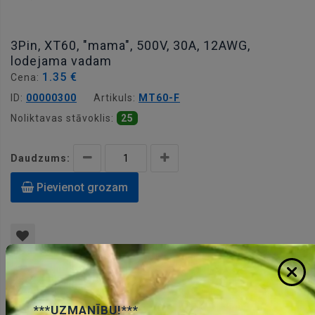
3Pin, XT60, "mama", 500V, 30A, 12AWG,
lodejama vadam
1.35 €
Cena:
ID:
00000300
Artikuls:
MT60-F
Noliktavas stāvoklis:
25
Daudzums:
Pievienot grozam
Apraksts
***UZMANĪBU!***