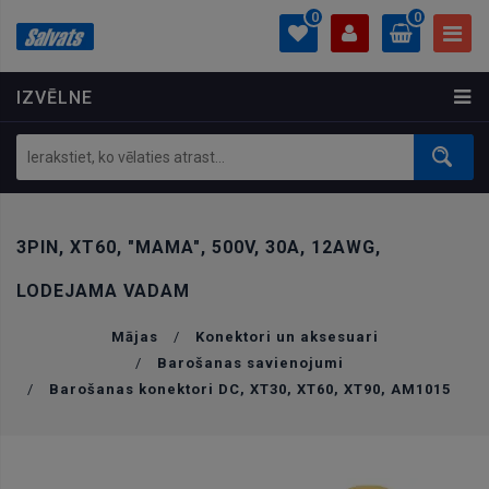
0
0
IZVĒLNE
PROFILS
0.00 €
Ielogoties
Izveidot kontu
3PIN, XT60, "MAMA", 500V, 30A, 12AWG,
LODEJAMA VADAM
Mājas
/
Konektori un aksesuari
/
Barošanas savienojumi
/
Barošanas konektori DC, XT30, XT60, XT90, AM1015