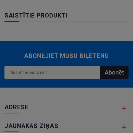
SAISTĪTIE PRODUKTI
ABONĒJIET MŪSU BIĻETENU
Abonēt
ADRESE
JAUNĀKĀS ZIŅAS