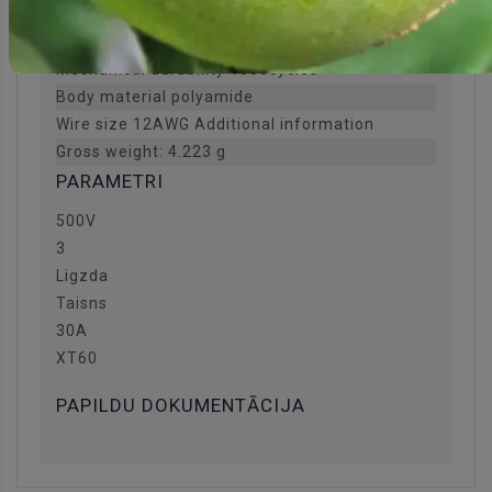
Spatial orientation straight
Contact material brass
Mechanical durability 1000cycles
Body material polyamide
Wire size 12AWG Additional information
Gross weight: 4.223 g
PARAMETRI
500V
3
Ligzda
Taisns
30A
XT60
PAPILDU DOKUMENTĀCIJA