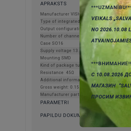
APRAKSTS
***UZMANĪBU!*
Manufacturer VISHAY
VEIKALS „SALV
Type of integrated circuit analog switch
Output configuration SPST-NO/NC
NO 2026.10.08 
Number of channels 4
ATVAINOJAMIE
Case SO16
Supply voltage 13...44/7...22V
Mounting SMD
***ВНИМАНИЕ!
Kind of package tube
Resistance 45Ω
С 10.08.2026 Д
Additional information
МАГАЗИН “SAL
Gross weight: 0.15 g
Manufacturer part number: DG413DY-E3
ПРОСИМ ИЗВИ
PARAMETRI
PAPILDU DOKUMENTĀCIJA