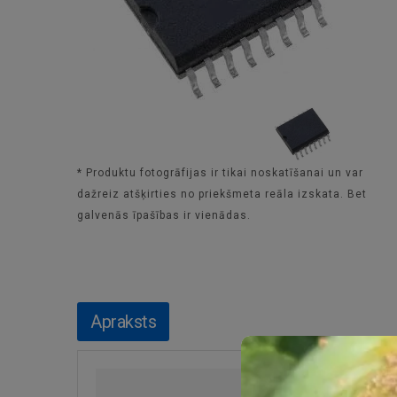
* Produktu fotogrāfijas ir tikai noskatīšanai un var
dažreiz atšķirties no priekšmeta reāla izskata. Bet
galvenās īpašības ir vienādas.
Apraksts