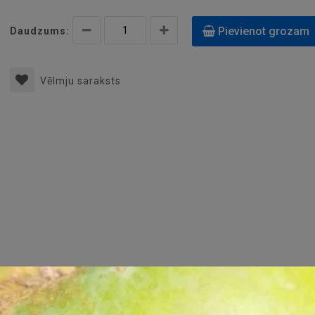
Pievienot grozam
Daudzums:
Vēlmju saraksts