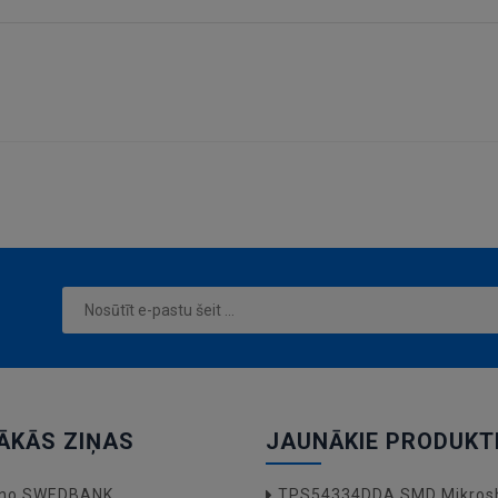
ĀKĀS ZIŅAS
JAUNĀKIE PRODUKT
a no SWEDBANK
TPS54334DDA SMD Mikros