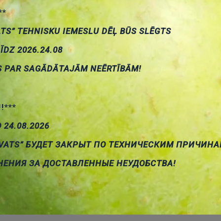
**
ATS” TEHNISKU IEMESLU DĒĻ BŪS SLĒGTS
LĪDZ 2026.24.08
S PAR SAGĀDĀTAJĀM NEĒRTĪBĀM!
!!***
О 24.08.2026
VATS” БУДЕТ ЗАКРЫТ ПО ТЕХНИЧЕСКИМ ПРИЧИНА
НЕНИЯ ЗА ДОСТАВЛЕННЫЕ НЕУДОБСТВА!