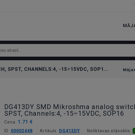
MĀJ
 SPST, CHANNELS:4, -15÷15VDC, SOP1...
Māja
DG413DY SMD Mikroshma analog switc
SPST, Channels:4, -15÷15VDC, SOP16
1.71 €
Cena:
ID:
00002448
Artikuls:
DG413DY
Noliktavas stāvoklis: