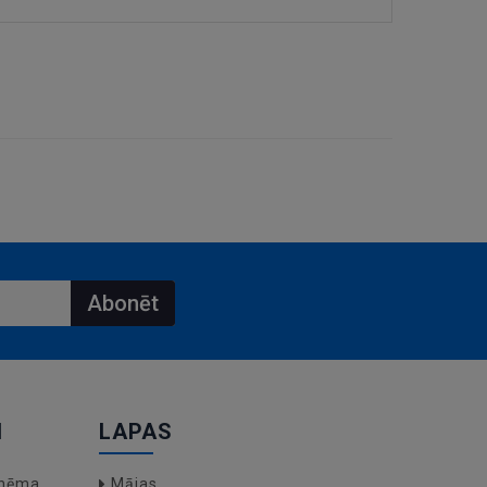
Abonēt
I
LAPAS
hēma,
Mājas