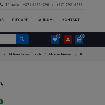
Tālrunis:
+371 67814395
/
+371 29216483
PROFILS
0.00 €
AS
PIEGADE
Ielogoties
JAUNUMI
KONTAKTI
Izveidot kontu
0
0
s
/
Aktīvie komponenti
/
Mikroshēmas
/
D
PROFILS
0.00 €
Ielogoties
Izveidot kontu
h,
6