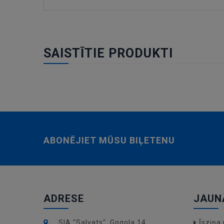
SAISTĪTIE PRODUKTI
ABONĒJIET MŪSU BIĻETENU
ADRESE
JAUN
SIA "Salvats", Gogola 14,
Īsziņ