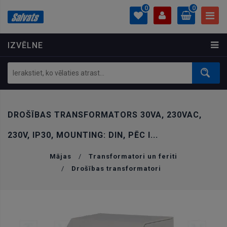
0
0
IZVĒLNE
PROFILS
0.00 €
Ielogoties
Izveidot kontu
DROŠĪBAS TRANSFORMATORS 30VA, 230VAC,
230V, IP30, MOUNTING: DIN, PĒC I...
Mājas
/
Transformatori un feriti
/
Drošības transformatori