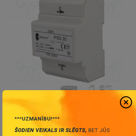
* Produktu fotogrāfijas ir tikai noskatīšanai un var dažreiz
***UZMANĪBU!***
atšķirties no priekšmeta reāla izskata. Bet galvenās īpašības ir
ŠODIEN VEIKALS IR SLĒGTS,
BET JŪS
vienādas.