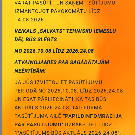
VARAT PASŪTĪT UN SAŅEMT SŪTĪJUMU,
IZMANTOJOT PAKOKOMĀTU LĪDZ
Drošības transformators 30VA, 230VAC, 230V,
14.08.2026.
IP30, Mounting: DIN, Pēc iepriekšēja
pasūtījuma
VEIKALS „SALVATS” TEHNISKU IEMESLU
69.76 €
Cena:
DĒĻ BŪS SLĒGTS
ID:
00026725
Artikuls:
PSS30/230/230V
NO 2026.10.08 LĪDZ 2026.24.08
Noliktavas stāvoklis:
0
ATVAINOJAMIES PAR SAGĀDĀTAJĀM
NEĒRTĪBĀM!
Daudzums:
JA JŪS IZVIETOJIET PASŪTĪJUMU
Pievienot grozam
PERIODĀ NO 2026.10.08. LĪDZ 2026.24.08.
UN ESAT PĀRLIECINĀTI, KA TAS BŪS
AKTUĀLS 2026.24.08, TAD FORMĀ
PASŪTĪJUMA AILĒ
"PAPILDINFOMRACIJA
PAR PASUTIJUMU
" UZRAKSTIET LŪDZU
Apraksts
"PASŪTĪJUMS BŪS AKTUĀLS 2026.24.08".