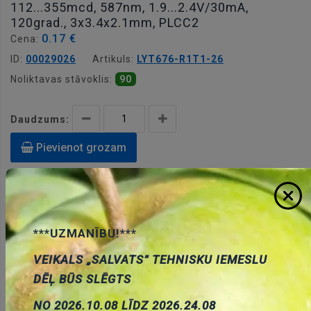
112...355mcd, 587nm, 1.9...2.4V/30mA,
120grad., 3x3.4x2.1mm, PLCC2
0.17 €
Cena:
ID:
00029026
Artikuls:
LYT676-R1T1-26
Noliktavas stāvoklis:
90
Daudzums:
Pievienot grozam
***UZMANĪBU!***
Apraksts
VEIKALS „SALVATS” TEHNISKU IEMESLU
DĒĻ BŪS SLĒGTS
NO 2026.10.08 LĪDZ 2026.24.08