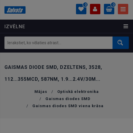
0
0
IZVĒLNE
PROFILS
0.00 €
Ielogoties
Izveidot kontu
GAISMAS DIODE SMD, DZELTENS, 3528,
112...355MCD, 587NM, 1.9...2.4V/30M...
Mājas
/
Optiskā elektronika
/
Gaismas diodes SMD
/
Gaismas diodes SMD viena krāsa