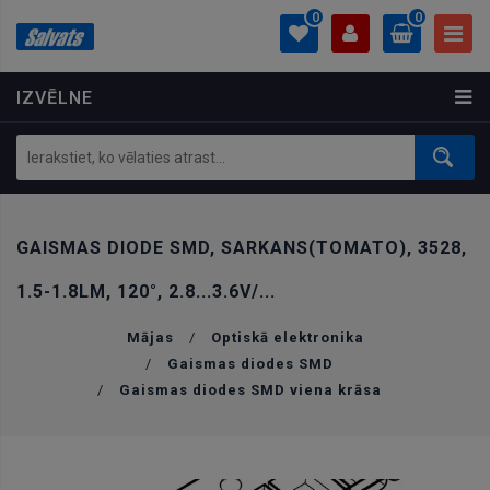
0
0
IZVĒLNE
PROFILS
0.00 €
Ielogoties
Izveidot kontu
GAISMAS DIODE SMD, SARKANS(TOMATO), 3528,
1.5-1.8LM, 120°, 2.8...3.6V/...
Mājas
/
Optiskā elektronika
/
Gaismas diodes SMD
/
Gaismas diodes SMD viena krāsa