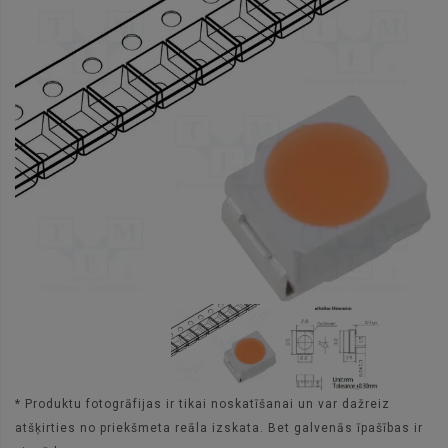
* Produktu fotogrāfijas ir tikai noskatīšanai un var dažreiz
atšķirties no priekšmeta reāla izskata. Bet galvenās īpašības ir