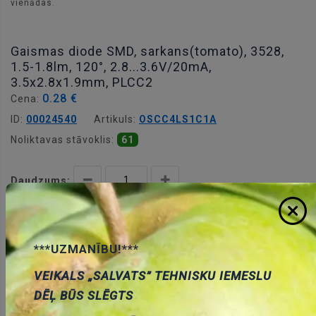
vienādas.
Gaismas diode SMD, sarkans(tomato), 3528,
1.5-1.8lm, 120°, 2.8...3.6V/20mA,
3.5x2.8x1.9mm, PLCC2
0.28 €
Cena:
ID:
00024540
Artikuls:
OSCC4LS1C1A
Noliktavas stāvoklis:
61
Daudzums:
Pievienot grozam
***UZMANĪBU!***
VEIKALS „SALVATS” TEHNISKU IEMESLU
DĒĻ BŪS SLĒGTS