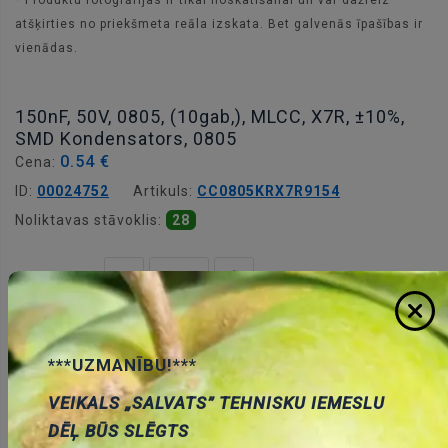
* Produktu fotogrāfijas ir tikai noskatīšanai un var dažreiz
atšķirties no priekšmeta reāla izskata. Bet galvenās īpašības ir
vienādas.
150nF, 50V, 0805, (10gab,), MLCC, X7R, ±10%,
SMD Kondensators, 0805
0.54 €
Cena:
ID:
00024752
Artikuls:
CC0805KRX7R9154
Noliktavas stāvoklis:
28
Daudzums:
Pievienot grozam
***UZMANĪBU!***
VEIKALS „SALVATS” TEHNISKU IEMESLU
DĒĻ BŪS SLĒGTS