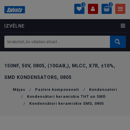
0
0
IZVĒLNE
PROFILS
0.00 €
Ielogoties
Izveidot kontu
150NF, 50V, 0805, (10GAB,), MLCC, X7R, ±10%,
SMD KONDENSATORS, 0805
Mājas
/
Pasīvie komponeneti
/
Kondensatori
/
Kondensātori keramiskie THT un SMD
/
Kondensātori keramiskie SMD, 0805