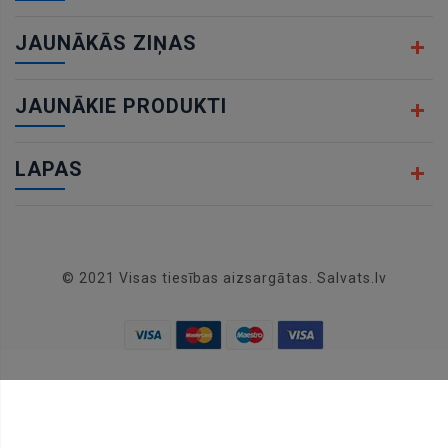
JAUNĀKĀS ZIŅAS
JAUNĀKIE PRODUKTI
LAPAS
© 2021 Visas tiesības aizsargātas. Salvats.lv