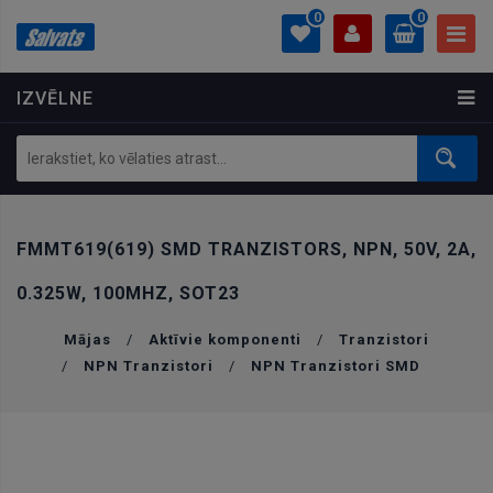
0
0
IZVĒLNE
PROFILS
0.00 €
Ielogoties
Izveidot kontu
FMMT619(619) SMD TRANZISTORS, NPN, 50V, 2A,
0.325W, 100MHZ, SOT23
Mājas
/
Aktīvie komponenti
/
Tranzistori
/
NPN Tranzistori
/
NPN Tranzistori SMD