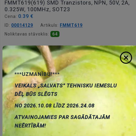
FMMT619(619) SMD Tranzistors, NPN, 50V, 2A,
0.325W, 100MHz, SOT23
0.39 €
Cena:
ID:
00014129
Artikuls:
FMMT619
Noliktavas stāvoklis:
64
Daudzums:
Pievienot grozam
***UZMANĪBU!***
VEIKALS „SALVATS” TEHNISKU IEMESLU
DĒĻ BŪS SLĒGTS
NO 2026.10.08 LĪDZ 2026.24.08
Apraksts
ATVAINOJAMIES PAR SAGĀDĀTAJĀM
NEĒRTĪBĀM!