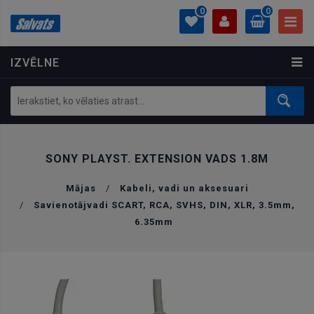
0
0
IZVĒLNE
PROFILS
0.00 €
Ielogoties
Izveidot kontu
SONY PLAYST. EXTENSION VADS 1.8M
Mājas
/
Kabeli, vadi un aksesuari
/
Savienotājvadi SCART, RCA, SVHS, DIN, XLR, 3.5mm,
6.35mm