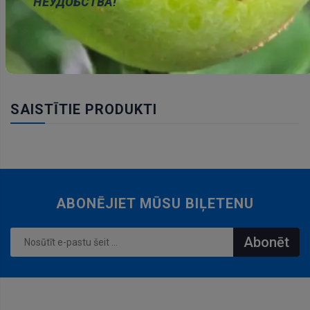
НЕУДОБСТВА!
PAPILDU DOKUMENTĀCIJA
SAISTĪTIE PRODUKTI
ABONĒJIET MŪSU BIĻETENU
Abonēt