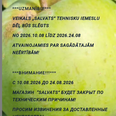
Pievienot grozam
***UZMANĪBU!***
VEIKALS „SALVATS” TEHNISKU IEMESLU
DĒĻ BŪS SLĒGTS
NO 2026.10.08 LĪDZ 2026.24.08
ATVAINOJAMIES PAR SAGĀDĀTAJĀM
Apraksts
NEĒRTĪBĀM!
***ВНИМАНИЕ!!!***
APRAKSTS
С 10.08.2026 ДО 24.08.2026
Playstation controller extension cable, 1.80m
PARAMETRI
МАГАЗИН “SALVATS” БУДЕТ ЗАКРЫТ ПО
SONY playstation
ТЕХНИЧЕСКИМ ПРИЧИНАМ!
1.8m
ПРОСИМ ИЗВИНЕНИЯ ЗА ДОСТАВЛЕННЫЕ
Spraudnis - Spraudnis