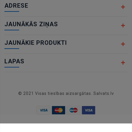
ADRESE
JAUNĀKĀS ZIŅAS
JAUNĀKIE PRODUKTI
LAPAS
© 2021 Visas tiesības aizsargātas. Salvats.lv