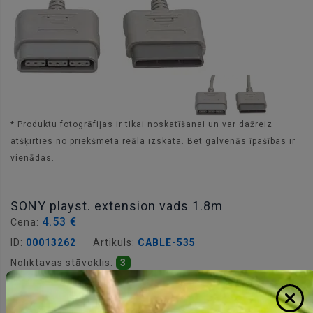
* Produktu fotogrāfijas ir tikai noskatīšanai un var dažreiz
atšķirties no priekšmeta reāla izskata. Bet galvenās īpašības ir
vienādas.
SONY playst. extension vads 1.8m
4.53 €
Cena:
ID:
00013262
Artikuls:
CABLE-535
Noliktavas stāvoklis:
3
Daudzums: