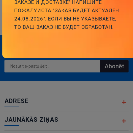
ЗАКАЗЕ И ДОСТАВКЕ" НАПИШИТЕ
SAISTĪTIE PRODUKTI
ПОЖАЛУЙСТА "ЗАКАЗ БУДЕТ АКТУАЛЕН
24.08.2026". ЕСЛИ ВЫ НЕ УКАЗЫВАЕТЕ,
ТО ВАШ ЗАКАЗ НЕ БУДЕТ ОБРАБОТАН.
ABONĒJIET MŪSU BIĻETENU
Abonēt
ADRESE
JAUNĀKĀS ZIŅAS