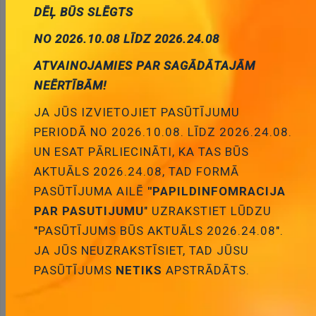
Daudzums:
DĒĻ BŪS SLĒGTS
Pievienot grozam
NO 2026.10.08 LĪDZ 2026.24.08
ATVAINOJAMIES PAR SAGĀDĀTAJĀM
NEĒRTĪBĀM!
JA JŪS IZVIETOJIET PASŪTĪJUMU
PERIODĀ NO 2026.10.08. LĪDZ 2026.24.08.
Apraksts
UN ESAT PĀRLIECINĀTI, KA TAS BŪS
AKTUĀLS 2026.24.08, TAD FORMĀ
PASŪTĪJUMA AILĒ
"PAPILDINFOMRACIJA
PAR PASUTIJUMU
" UZRAKSTIET LŪDZU
APRAKSTS
"PASŪTĪJUMS BŪS AKTUĀLS 2026.24.08".
Manufacturer Goobay
JA JŪS NEUZRAKSTĪSIET, TAD JŪSU
Type of connection cable VGA - VGA
PASŪTĪJUMS
NETIKS
APSTRĀDĀTS.
Cable length 5m
Connection cable features interference ferrite
filter