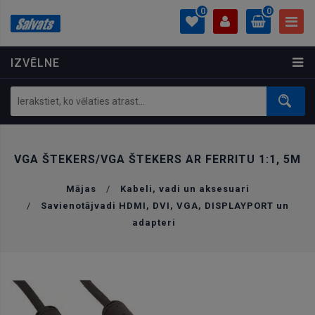
0
0
IZVĒLNE
PROFILS
0.00 €
Ielogoties
Izveidot kontu
VGA ŠTEKERS/VGA ŠTEKERS AR FERRITU 1:1, 5M
Mājas
/
Kabeli, vadi un aksesuari
/
Savienotājvadi HDMI, DVI, VGA, DISPLAYPORT un
adapteri