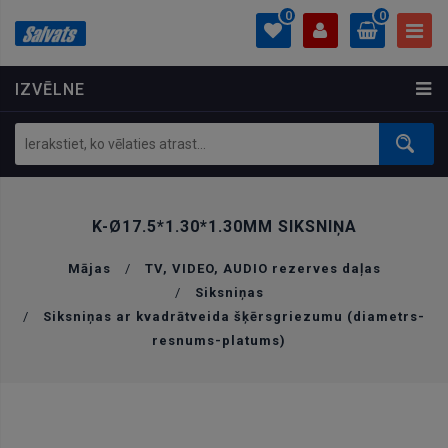
0
0
IZVĒLNE
PROFILS
0.00 €
Ielogoties
Izveidot kontu
K-Ø17.5*1.30*1.30MM SIKSNIŅA
Mājas
/
TV, VIDEO, AUDIO rezerves daļas
/
Siksniņas
/
Siksniņas ar kvadrātveida šķērsgriezumu (diametrs-
resnums-platums)