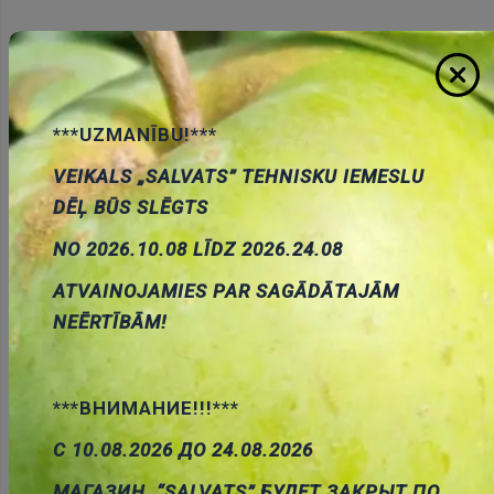
K-Ø17.5*1.30*1.30mm siksniņa
1.02 €
Cena:
ID:
00006560
Artikuls:
BLT17201
***UZMANĪBU!***
Noliktavas stāvoklis:
6
VEIKALS „SALVATS” TEHNISKU IEMESLU
Daudzums:
DĒĻ BŪS SLĒGTS
Pievienot grozam
NO 2026.10.08 LĪDZ 2026.24.08
ATVAINOJAMIES PAR SAGĀDĀTAJĀM
NEĒRTĪBĀM!
***ВНИМАНИЕ!!!***
Apraksts
С 10.08.2026 ДО 24.08.2026
МАГАЗИН “SALVATS” БУДЕТ ЗАКРЫТ ПО