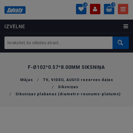
0
0
IZVĒLNE
PROFILS
0.00 €
Ielogoties
Izveidot kontu
F-Ø102*0.57*8.00MM SIKSNIŅA
Mājas
/
TV, VIDEO, AUDIO rezerves daļas
/
Siksniņas
/
Siksniņas plakanas (diametrs-resnums-platums)