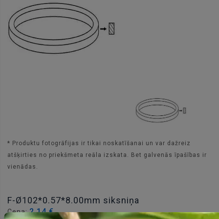
* Produktu fotogrāfijas ir tikai noskatīšanai un var dažreiz
atšķirties no priekšmeta reāla izskata. Bet galvenās īpašības ir
vienādas.
F-Ø102*0.57*8.00mm siksniņa
2.14 €
Cena: