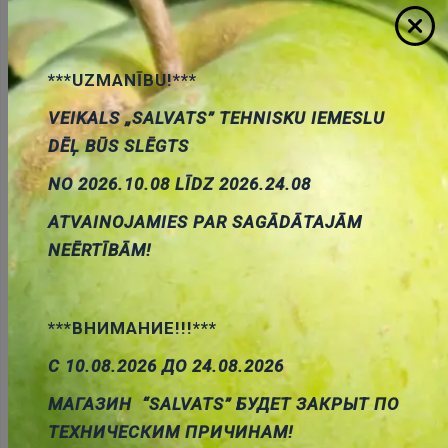
ID:
00007336
Artikuls:
BLT17259
Noliktavas stāvoklis:
0
***UZMANĪBU!***
Daudzums:
VEIKALS „SALVATS” TEHNISKU IEMESLU
Pievienot grozam
DĒĻ BŪS SLĒGTS
NO 2026.10.08 LĪDZ 2026.24.08
ATVAINOJAMIES PAR SAGĀDĀTAJĀM
NEĒRTĪBĀM!
Apraksts
***ВНИМАНИЕ!!!***
С 10.08.2026 ДО 24.08.2026
APRAKSTS
МАГАЗИН “SALVATS” БУДЕТ ЗАКРЫТ ПО
ТЕХНИЧЕСКИМ ПРИЧИНАМ!
PARAMETRI