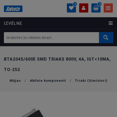
0
0
IZVĒLNE
PROFILS
0.00 €
Ielogoties
Izveidot kontu
BTA204S/600E SMD TRIAKS 800V, 4A, IGT<10MA,
TO-252
Mājas
/
Aktīvie komponenti
/
Triaki (Simistori)