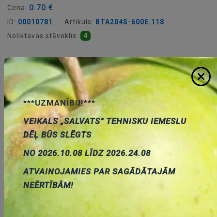
0.70 €
Cena:
ID:
00010781
Artikuls:
BTA204S-600E.118
Noliktavas stāvoklis:
4
Daudzums:
Pievienot grozam
***UZMANĪBU!***
VEIKALS „SALVATS” TEHNISKU IEMESLU
DĒĻ BŪS SLĒGTS
NO 2026.10.08 LĪDZ 2026.24.08
Apraksts
ATVAINOJAMIES PAR SAGĀDĀTAJĀM
NEĒRTĪBĀM!
APRAKSTS