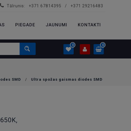
Tālrunis:
+371 67814395
/
+371 29216483
PROFILS
0.00 €
AS
PIEGADE
Ielogoties
JAUNUMI
KONTAKTI
Izveidot kontu
0
0
PROFILS
0.00 €
iodes SMD
/
Ultra spožas gaismas diodes SMD
Ielogoties
Izveidot kontu
5650K,