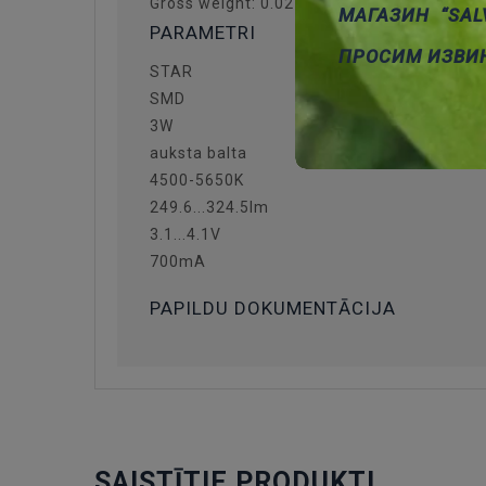
Gross weight: 0.02 g
МАГАЗИН “SAL
PARAMETRI
ПРОСИМ ИЗВИ
STAR
SMD
3W
auksta balta
4500-5650K
249.6...324.5lm
3.1...4.1V
700mA
PAPILDU DOKUMENTĀCIJA
SAISTĪTIE PRODUKTI