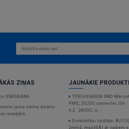
ĀKĀS ZIŅAS
JAUNĀKIE PRODUKT
a no SWEDBANK
TPS54334DDA SMD Mikros
PMIC, DC/DC converter, Uin:
mums jauns vietne dizains
4.2...28VDC, U...
dus iespējām.
Drošinātāju turētājs, AUT
2mm2, max30A) ar vadiem s