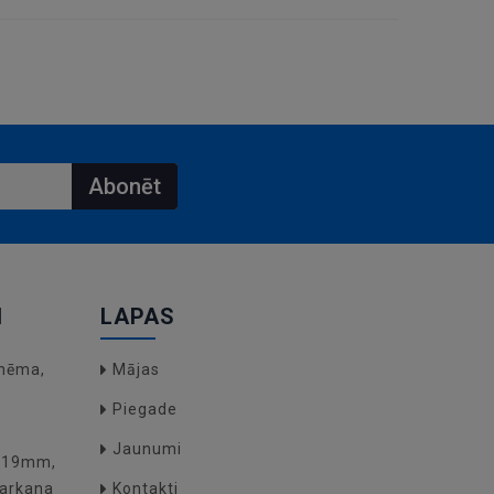
Abonēt
I
LAPAS
hēma,
Mājas
Piegade
Jaunumi
O(19mm,
arkana
Kontakti