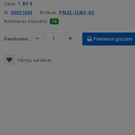
1.80 €
Cena:
ID:
00021696
Artikuls:
PM2E-3LWS-SD
Noliktavas stāvoklis:
16
Pievienot grozam
Daudzums:
Vēlmju saraksts