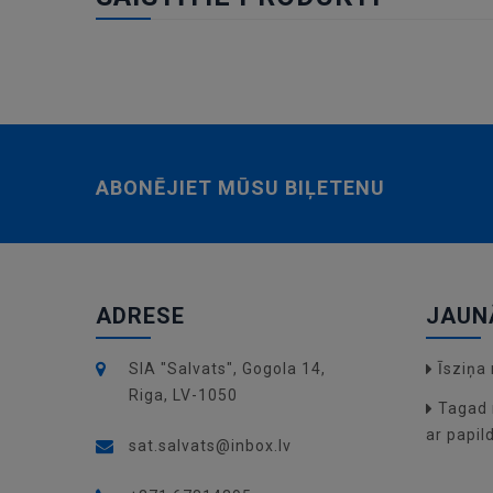
ABONĒJIET MŪSU BIĻETENU
ADRESE
JAUN
SIA "Salvats", Gogola 14,
Īsziņ
Riga, LV-1050
Tagad 
ar papil
sat.salvats@inbox.lv