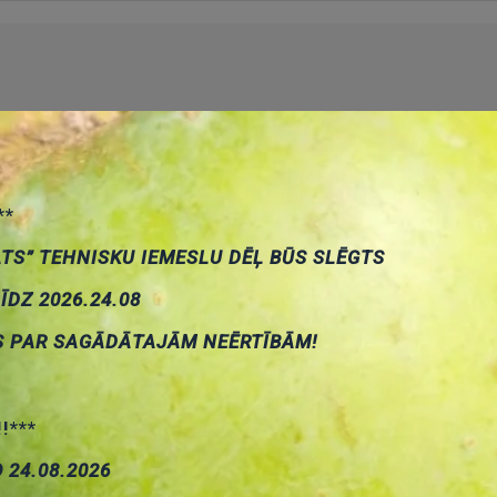
**
ATS” TEHNISKU IEMESLU DĒĻ BŪS SLĒGTS
LĪDZ 2026.24.08
S PAR SAGĀDĀTAJĀM NEĒRTĪBĀM!
!!***
О 24.08.2026
mation