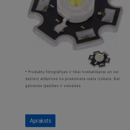
* Produktu fotogrāfijas ir tikai noskatīšanai un var
dažreiz atšķirties no priekšmeta reāla izskata. Bet
galvenās īpašības ir vienādas.
Apraksts