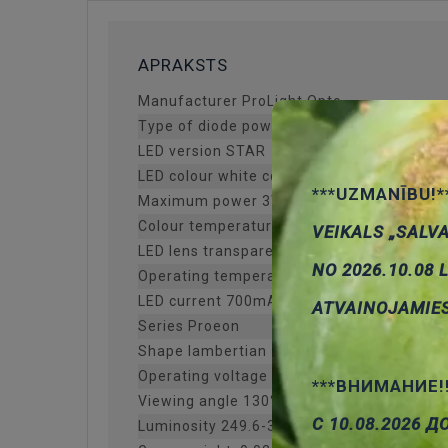
APRAKSTS
Manufacturer ProLight Opto
Type of diode power LED
LED version STAR
LED colour white cold
***UZMANĪBU!*
Maximum power 3W
Colour temperature 4500-5650K
VEIKALS „SALV
LED lens transparent
NO 2026.10.08 
Operating temperature -40...90°C
LED current 700mA
ATVAINOJAMIE
Series Proeon
Shape lambertian
Operating voltage 3.1...4.1V
***ВНИМАНИЕ!
Viewing angle 130°
С 10.08.2026 Д
Luminosity 249.6-324.5lm Additional infor