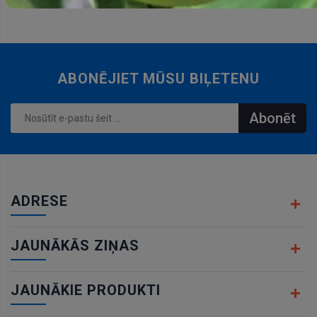
ABONĒJIET MŪSU BIĻETENU
Abonēt
ADRESE
JAUNĀKĀS ZIŅAS
JAUNĀKIE PRODUKTI