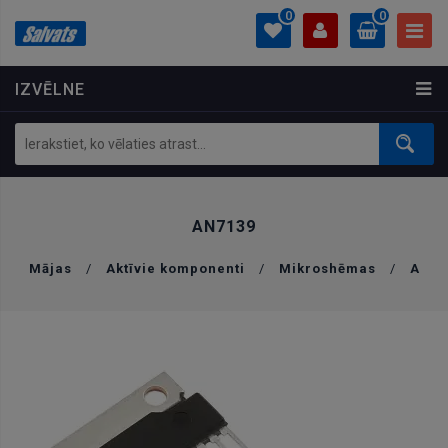
0
0
IZVĒLNE
PROFILS
0.00 €
Ielogoties
Izveidot kontu
AN7139
Mājas
/
Aktīvie komponenti
/
Mikroshēmas
/
A