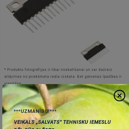
* Produktu fotogrāfijas ir tikai noskatīšanai un var dažreiz
atšķirties no priekšmeta reāla izskata. Bet galvenās īpašības ir
vienādas.
AN7139
Zvanīt €
Cena:
***UZMANĪBU!***
ID:
00001707
Artikuls:
Noliktavas stāvoklis:
0
VEIKALS „SALVATS” TEHNISKU IEMESLU