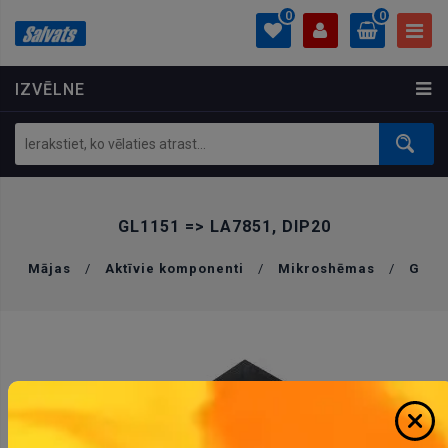
0
0
IZVĒLNE
PROFILS
0.00 €
Ielogoties
Izveidot kontu
GL1151 => LA7851, DIP20
Mājas
/
Aktīvie komponenti
/
Mikroshēmas
/
G