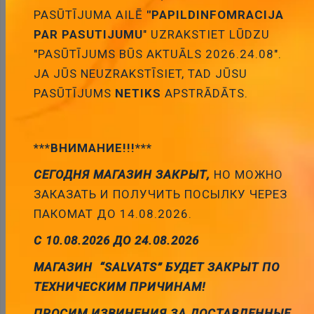
PASŪTĪJUMA AILĒ
"PAPILDINFOMRACIJA
PAR PASUTIJUMU
" UZRAKSTIET LŪDZU
"PASŪTĪJUMS BŪS AKTUĀLS 2026.24.08".
JA JŪS NEUZRAKSTĪSIET, TAD JŪSU
Apraksts
PASŪTĪJUMS
NETIKS
APSTRĀDĀTS.
***ВНИМАНИЕ!!!***
APRAKSTS
СЕГОДНЯ МАГАЗИН ЗАКРЫТ,
НО МОЖНО
PARAMETRI
ЗАКАЗАТЬ И ПОЛУЧИТЬ ПОСЫЛКУ ЧЕРЕЗ
ПАКОМАТ ДО 14.08.2026.
PAPILDU DOKUMENTĀCIJA
С 10.08.2026 ДО 24.08.2026
МАГАЗИН “SALVATS” БУДЕТ ЗАКРЫТ ПО
ТЕХНИЧЕСКИМ ПРИЧИНАМ!
SAISTĪTIE PRODUKTI
ПРОСИМ ИЗВИНЕНИЯ ЗА ДОСТАВЛЕННЫЕ