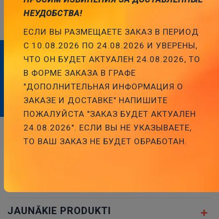
НЕУДОБСТВА!
ЕСЛИ ВЫ РАЗМЕЩАЕТЕ ЗАКАЗ В ПЕРИОД
С 10.08.2026 ПО 24.08.2026 И УВЕРЕНЫ,
ЧТО ОН БУДЕТ АКТУАЛЕН 24.08.2026, ТО
ABONĒJIET MŪSU BIĻETENU
В ФОРМЕ ЗАКАЗА В ГРАФЕ
"ДОПОЛНИТЕЛЬНАЯ ИНФОРМАЦИЯ О
Abonēt
ЗАКАЗЕ И ДОСТАВКЕ" НАПИШИТЕ
ПОЖАЛУЙСТА "ЗАКАЗ БУДЕТ АКТУАЛЕН
24.08.2026". ЕСЛИ ВЫ НЕ УКАЗЫВАЕТЕ,
ТО ВАШ ЗАКАЗ НЕ БУДЕТ ОБРАБОТАН.
ADRESE
JAUNĀKĀS ZIŅAS
JAUNĀKIE PRODUKTI