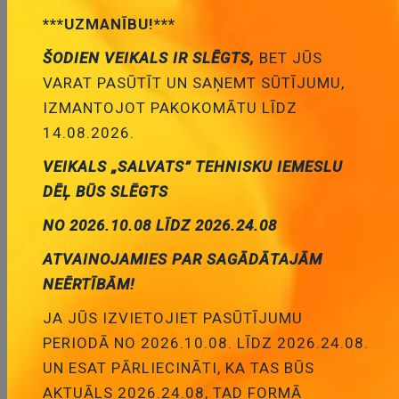
***UZMANĪBU!***
ŠODIEN VEIKALS IR SLĒGTS,
BET JŪS
VARAT PASŪTĪT UN SAŅEMT SŪTĪJUMU,
IZMANTOJOT PAKOKOMĀTU LĪDZ
14.08.2026.
VEIKALS „SALVATS” TEHNISKU IEMESLU
DĒĻ BŪS SLĒGTS
* Produktu fotogrāfijas ir tikai noskatīšanai un var dažreiz
NO 2026.10.08 LĪDZ 2026.24.08
atšķirties no priekšmeta reāla izskata. Bet galvenās īpašības ir
vienādas.
ATVAINOJAMIES PAR SAGĀDĀTAJĀM
NEĒRTĪBĀM!
GL1151 => LA7851, DIP20
JA JŪS IZVIETOJIET PASŪTĪJUMU
Zvanīt €
Cena:
PERIODĀ NO 2026.10.08. LĪDZ 2026.24.08.
ID:
00005607
Artikuls:
GL1151
UN ESAT PĀRLIECINĀTI, KA TAS BŪS
Noliktavas stāvoklis:
0
AKTUĀLS 2026.24.08, TAD FORMĀ