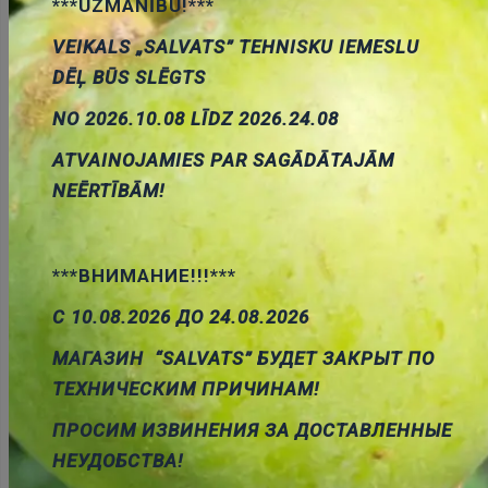
***UZMANĪBU!***
VEIKALS „SALVATS” TEHNISKU IEMESLU
Daudzums:
DĒĻ BŪS SLĒGTS
Pievienot grozam
NO 2026.10.08 LĪDZ 2026.24.08
ATVAINOJAMIES PAR SAGĀDĀTAJĀM
NEĒRTĪBĀM!
Apraksts
***ВНИМАНИЕ!!!***
С 10.08.2026 ДО 24.08.2026
МАГАЗИН “SALVATS” БУДЕТ ЗАКРЫТ ПО
APRAKSTS
ТЕХНИЧЕСКИМ ПРИЧИНАМ!
PARAMETRI
ПРОСИМ ИЗВИНЕНИЯ ЗА ДОСТАВЛЕННЫЕ
PAPILDU DOKUMENTĀCIJA
НЕУДОБСТВА!