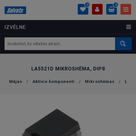
0
0
IZVĒLNE
PROFILS
0.00 €
Ielogoties
Izveidot kontu
LA5521D MIKROSHĒMA, DIP8
Mājas
/
Aktīvie komponenti
/
Mikroshēmas
/
L