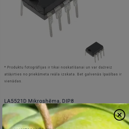
* Produktu fotogrāfijas ir tikai noskatīšanai un var dažreiz
atšķirties no priekšmeta reāla izskata. Bet galvenās īpašības ir
vienādas.
LA5521D Mikroshēma, DIP8
0.46 €
Cena:
ID:
00000773
Artikuls:
LA5521D
Noliktavas stāvoklis:
2