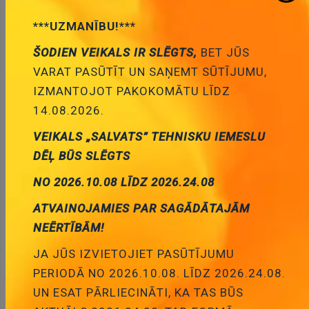
92
0.83 €
Cena:
***UZMANĪBU!***
ID:
00020678
Artikuls:
LP2950CZ-5.0G
ŠODIEN VEIKALS IR SLĒGTS,
BET JŪS
Noliktavas stāvoklis:
3
VARAT PASŪTĪT UN SAŅEMT SŪTĪJUMU,
IZMANTOJOT PAKOKOMĀTU LĪDZ
Daudzums:
14.08.2026.
Pievienot grozam
VEIKALS „SALVATS” TEHNISKU IEMESLU
DĒĻ BŪS SLĒGTS
NO 2026.10.08 LĪDZ 2026.24.08
ATVAINOJAMIES PAR SAGĀDĀTAJĀM
NEĒRTĪBĀM!
Apraksts
JA JŪS IZVIETOJIET PASŪTĪJUMU
PERIODĀ NO 2026.10.08. LĪDZ 2026.24.08.
UN ESAT PĀRLIECINĀTI, KA TAS BŪS
APRAKSTS