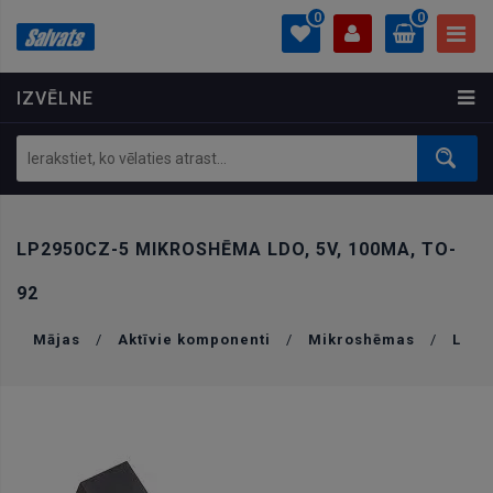
0
0
IZVĒLNE
PROFILS
0.00 €
Ielogoties
Izveidot kontu
LP2950CZ-5 MIKROSHĒMA LDO, 5V, 100MA, TO-
92
Mājas
/
Aktīvie komponenti
/
Mikroshēmas
/
L