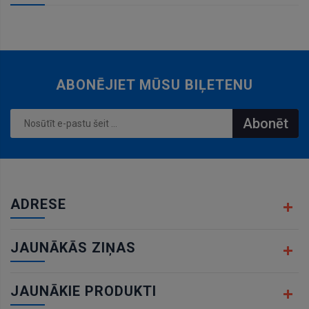
ABONĒJIET MŪSU BIĻETENU
Abonēt
ADRESE
JAUNĀKĀS ZIŅAS
JAUNĀKIE PRODUKTI