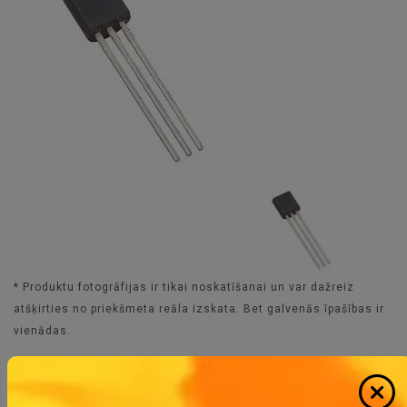
* Produktu fotogrāfijas ir tikai noskatīšanai un var dažreiz
atšķirties no priekšmeta reāla izskata. Bet galvenās īpašības ir
vienādas.
LP2950CZ-5 Mikroshēma LDO, 5V, 100mA, TO-